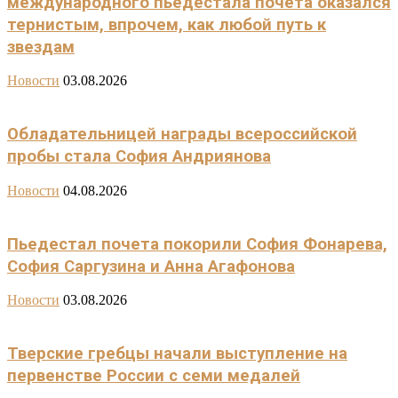
международного пьедестала почета оказался
тернистым, впрочем, как любой путь к
звездам
Новости
03.08.2026
Обладательницей награды всероссийской
пробы стала София Андриянова
Новости
04.08.2026
Пьедестал почета покорили София Фонарева,
София Саргузина и Анна Агафонова
Новости
03.08.2026
Тверские гребцы начали выступление на
первенстве России с семи медалей