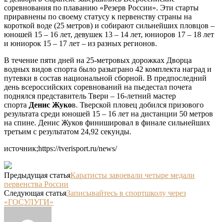
соревнования по плаванию «Резерв России». Эти старты
приравнены по своему статусу к первенству страны на
короткой воде (25 метров) и собирают сильнейших пловцов –
юношей 15 – 16 лет, девушек 13 – 14 лет, юниоров 17 – 18 лет
и юниорок 15 – 17 лет – из разных регионов.
В течение пяти дней на 25-метровых дорожках Дворца
водных видов спорта было разыграно 42 комплекта наград и
путевки в состав национальной сборной. В предпоследний
день всероссийских соревнований на пьедестал почета
поднялся представитель Твери – 16-летний мастер
спорта
Денис Жуко
в. Тверской пловец добился призового
результата среди юношей 15 – 16 лет на дистанции 50 метров
на спине. Денис Жуков финишировал в финале сильнейших
третьим с результатом 24,92 секунды.
источник;https://tverisport.ru/news/
Предыдущая статья
Каратисты завоевали четыре медали
первенства России
Следующая статья
Записывайтесь в спортшколу через
«ГОСУЛУГИ»