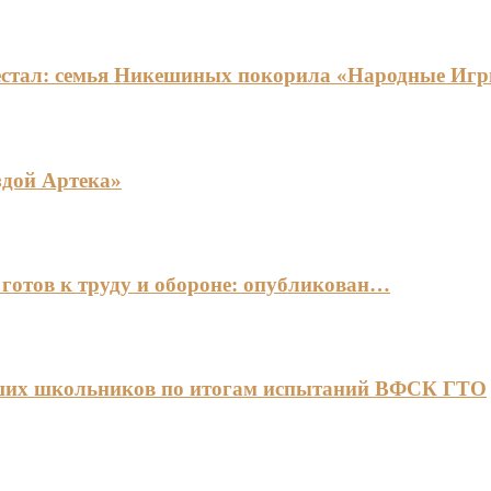
едестал: семья Никешиных покорила «Народные И
здой Артека»
готов к труду и обороне: опубликован…
чших школьников по итогам испытаний ВФСК ГТО