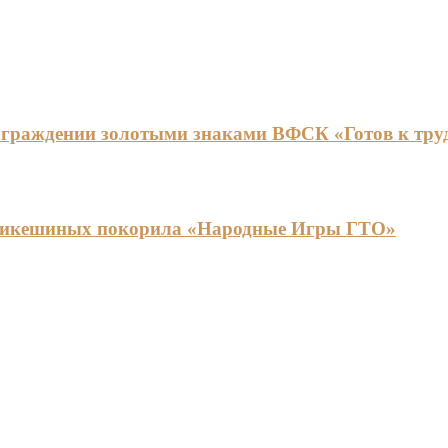
граждении золотыми знаками ВФСК «Готов к труду
ья Никешиных покорила «Народные Игры ГТО»