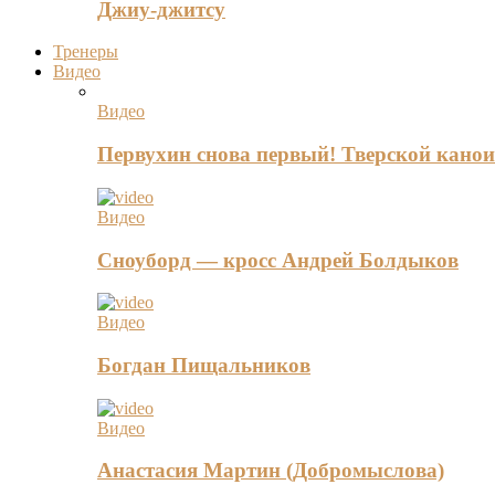
Джиу-джитсу
Тренеры
Видео
Видео
Первухин снова первый! Тверской канои
Видео
Сноуборд — кросс Андрей Болдыков
Видео
Богдан Пищальников
Видео
Анастасия Мартин (Добромыслова)