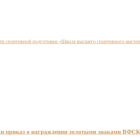
нтр спортивной подготовки «Школа высшего спортивного мастер
ан приказ о награждении золотыми знаками ВФС