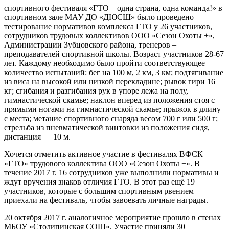
спортивного фестиваля «ГТО – одна страна, одна команда!» в
спортивном зале МАУ ДО «ДЮСШ» было проведено
тестирование нормативов комплекса ГТО у 26 участников,
сотрудников трудовых коллективов ООО «Сезон Охоты +»,
Администрации Зубцовского района, тренеров –
преподавателей спортивной школы. Возраст участников 28-67
лет. Каждому необходимо было пройти соответствующее
количество испытаний: бег на 100 м, 2 км, 3 км; подтягивание
из виса на высокой или низкой перекладине; рывок гири 16
кг; сгибания и разгибания рук в упоре лежа на полу,
гимнастической скамье; наклон вперед из положения стоя с
прямыми ногами на гимнастической скамье; прыжок в длину
с места; метание спортивного снаряда весом 700 г или 500 г;
стрельба из пневматической винтовки из положения сидя,
дистанция — 10 м.
Хочется отметить активное участие в фестивалях ВФСК
«ГТО» трудового коллектива ООО «Сезон Охоты +». В
течение 2017 г. 16 сотрудников уже выполнили нормативы и
ждут вручения знаков отличия ГТО. В этот раз ещё 19
участников, которые с большим спортивным рвением
приехали на фестиваль, чтобы завоевать личные награды.
20 октября 2017 г. аналогичное мероприятие прошло в стенах
МБОУ «Столипинская СОШ». Участие приняли 30