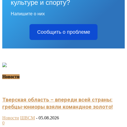
культуре и спорту?
Напишите о них
Сообщить о проблеме
Новости
Тверская область – впереди всей страны:
гребцы-юниоры взяли командное золото!
Новости
ШВСМ
-
05.08.2026
0