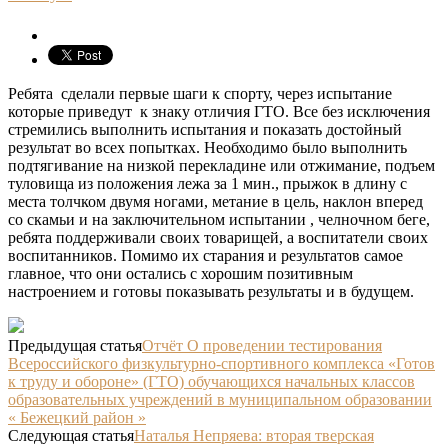
Ребята сделали первые шаги к спорту, через испытание
которые приведут к знаку отличия ГТО. Все без исключения
стремились выполнить испытания и показать достойный
результат во всех попытках. Необходимо было выполнить
подтягивание на низкой перекладине или отжимание, подъем
туловища из положения лежа за 1 мин., прыжок в длину с
места толчком двумя ногами, метание в цель, наклон вперед
со скамьи и на заключительном испытании , челночном беге,
ребята поддерживали своих товарищей, а воспитатели своих
воспитанников. Помимо их старания и результатов самое
главное, что они остались с хорошим позитивным
настроением и готовы показывать результаты и в будущем.
Предыдущая статья
Отчёт О проведении тестирования
Всероссийского физкультурно-спортивного комплекса «Готов
к труду и обороне» (ГТО) обучающихся начальных классов
образовательных учреждений в муниципальном образовании
« Бежецкий район »
Следующая статья
Наталья Непряева: вторая тверская