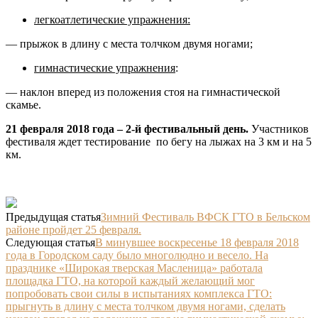
легкоатлетические упражнения:
— прыжок в длину с места толчком двумя ногами;
гимнастические упражнения
:
— наклон вперед из положения стоя на гимнастической
скамье.
21 февраля 2018 года – 2-й фестивальный день.
Участников
фестиваля ждет тестирование по бегу на лыжах на 3 км и на 5
км.
Предыдущая статья
Зимний Фестиваль ВФСК ГТО в Бельском
районе пройдет 25 февраля.
Следующая статья
В минувшее воскресенье 18 февраля 2018
года в Городском саду было многолюдно и весело. На
празднике «Широкая тверская Масленица» работала
площадка ГТО, на которой каждый желающий мог
попробовать свои силы в испытаниях комплекса ГТО:
прыгнуть в длину с места толчком двумя ногами, сделать