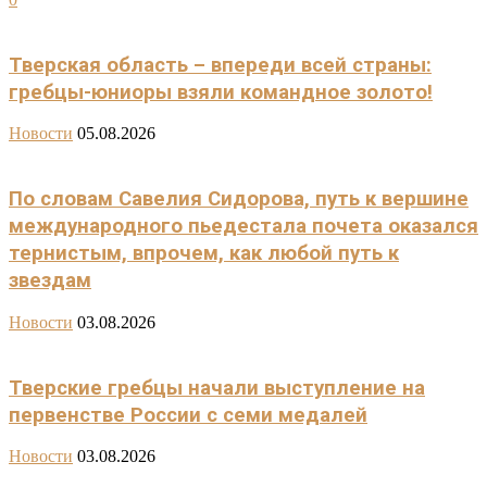
Тверская область – впереди всей страны:
гребцы-юниоры взяли командное золото!
Новости
05.08.2026
По словам Савелия Сидорова, путь к вершине
международного пьедестала почета оказался
тернистым, впрочем, как любой путь к
звездам
Новости
03.08.2026
Тверские гребцы начали выступление на
первенстве России с семи медалей
Новости
03.08.2026