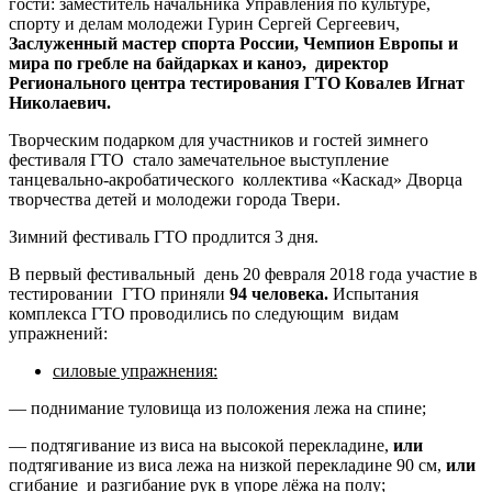
гости: заместитель начальника Управления по культуре,
спорту и делам молодежи Гурин Сергей Сергеевич,
Заслуженный мастер спорта России, Чемпион Европы и
мира по гребле на байдарках и каноэ, директор
Регионального центра тестирования ГТО Ковалев Игнат
Николаевич.
Творческим подарком для участников и гостей зимнего
фестиваля ГТО стало замечательное выступление
танцевально-акробатического коллектива «Каскад» Дворца
творчества детей и молодежи города Твери.
Зимний фестиваль ГТО продлится 3 дня.
В первый фестивальный день 20 февраля 2018 года участие в
тестировании ГТО приняли
94 человека.
Испытания
комплекса ГТО проводились по следующим видам
упражнений:
силовые упражнения:
— поднимание туловища из положения лежа на спине;
— подтягивание из виса на высокой перекладине,
или
подтягивание из виса лежа на низкой перекладине 90 см,
или
сгибание и разгибание рук в упоре лёжа на полу;