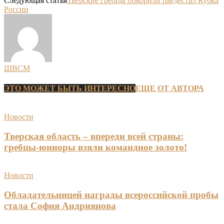
Следующая статья
Тверские гребцы покорили пьедестал Кубка
России
ШВСМ
ЭТО МОЖЕТ БЫТЬ ИНТЕРЕСНО
ЕЩЕ ОТ АВТОРА
Новости
Тверская область – впереди всей страны:
гребцы-юниоры взяли командное золото!
Новости
Обладательницей награды всероссийской пробы
стала София Андриянова