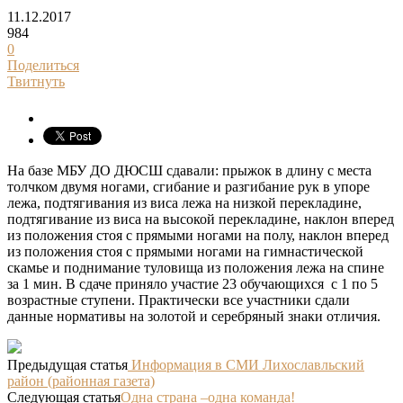
11.12.2017
984
0
Поделиться
Твитнуть
На базе МБУ ДО ДЮСШ сдавали: прыжок в длину с места
толчком двумя ногами, сгибание и разгибание рук в упоре
лежа, подтягивания из виса лежа на низкой перекладине,
подтягивание из виса на высокой перекладине, наклон вперед
из положения стоя с прямыми ногами на полу, наклон вперед
из положения стоя с прямыми ногами на гимнастической
скамье и поднимание туловища из положения лежа на спине
за 1 мин. В сдаче приняло участие 23 обучающихся с 1 по 5
возрастные ступени. Практически все участники сдали
данные нормативы на золотой и серебряный знаки отличия.
Предыдущая статья
Информация в СМИ Лихославльский
район (районная газета)
Следующая статья
Одна страна –одна команда!