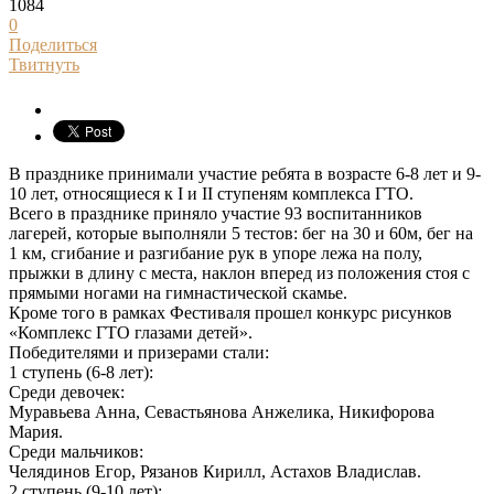
1084
0
Поделиться
Твитнуть
В празднике принимали участие ребята в возрасте 6-8 лет и 9-
10 лет, относящиеся к I и II ступеням комплекса ГТО.
Всего в празднике приняло участие 93 воспитанников
лагерей, которые выполняли 5 тестов: бег на 30 и 60м, бег на
1 км, сгибание и разгибание рук в упоре лежа на полу,
прыжки в длину с места, наклон вперед из положения стоя с
прямыми ногами на гимнастической скамье.
Кроме того в рамках Фестиваля прошел конкурс рисунков
«Комплекс ГТО глазами детей».
Победителями и призерами стали:
1 ступень (6-8 лет):
Среди девочек:
Муравьева Анна, Севастьянова Анжелика, Никифорова
Мария.
Среди мальчиков:
Челядинов Егор, Рязанов Кирилл, Астахов Владислав.
2 ступень (9-10 лет):