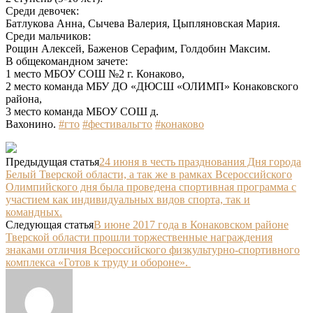
Среди девочек:
Батлукова Анна, Сычева Валерия, Цыпляновская Мария.
Среди мальчиков:
Рощин Алексей, Баженов Серафим, Голдобин Максим.
В общекомандном зачете:
1 место МБОУ СОШ №2 г. Конаково,
2 место команда МБУ ДО «ДЮСШ «ОЛИМП» Конаковского
района,
3 место команда МБОУ СОШ д.
Вахонино.
#гто
#фестивальгто
#конаково
Предыдущая статья
24 июня в честь празднования Дня города
Белый Тверской области, а так же в рамках Всероссийского
Олимпийского дня была проведена спортивная программа с
участием как индивидуальных видов спорта, так и
командных.
Следующая статья
В июне 2017 года в Конаковском районе
Тверской области прошли торжественные награждения
знаками отличия Всероссийского физкультурно-спортивного
комплекса «Готов к труду и обороне».