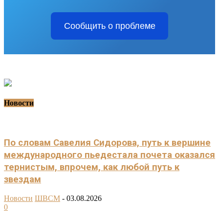
Сообщить о проблеме
Новости
По словам Савелия Сидорова, путь к вершине
международного пьедестала почета оказался
тернистым, впрочем, как любой путь к
звездам
Новости
ШВСМ
-
03.08.2026
0