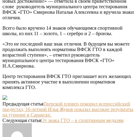
новых достижений!» — отметила в своем приветственном
слове руководитель муниципального центра тестирования
ВФСК «ГТО» Смирнова Наталья Алексеевна и вручила знаки
отличия.
Всего было вручено 14 знаков обучающимся спортивной
школы, из них 11 – золото, 1 – серебро и 2 – бронзы.
«Это не последний ваш знак отличия. В будущем вы можете
продолжать выполнять нормативы ВФСК ГТО в каждой
возрастной ступени», – отметил руководитель
муниципального центра тестирования ВФСК «ГТО»
Н.А.Смирнова.
Центр тестирования ВФСК ГТО приглашает всех желающих
принять активное участие в выполнении нормативов
комплекса ГТО.
Предыдущая статья
Тверской пловец покорил всероссийский
пьедестал, 16-летний Илья Жуков показал высокие результаты
на турнире в Саранске.
Следующая статья
От знака ГТО – к спортивным медалям