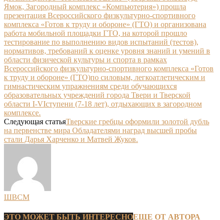
Ямок, Загородный комплекс «Компьютерия») прошла
презентация Всероссийского физкультурно-спортивного
комплекса «Готов к труду и обороне» (ГТО) и организована
работа мобильной площадки ГТО, на которой прошло
тестирование по выполнению видов испытаний (тестов),
нормативов, требований к оценке уровня знаний и умений в
области физической культуры и спорта в рамках
Всероссийского физкультурно-спортивного комплекса «Готов
к труду и обороне» (ГТО)по силовым, легкоатлетическим и
гимнастическим упражнениям среди обучающихся
образовательных учреждений города Твери и Тверской
области I-VIступени (7-18 лет), отдыхающих в загородном
комплексе.
Следующая статья
Тверские гребцы оформили золотой дубль
на первенстве мира Обладателями наград высшей пробы
стали Дарья Харченко и Матвей Жуков.
ШВСМ
ЭТО МОЖЕТ БЫТЬ ИНТЕРЕСНО
ЕЩЕ ОТ АВТОРА