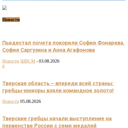
Новости
Пьедестал почета покорили София Фонарева,
София Саргузина и Анна Агафонова
Новости
ШВСМ
-
03.08.2026
0
Тверская область – впереди всей страны:
гребцы-юниоры взяли командное золото!
Новости
05.08.2026
Тверские гребцы начали выступление на
первенстве России с семи медалей