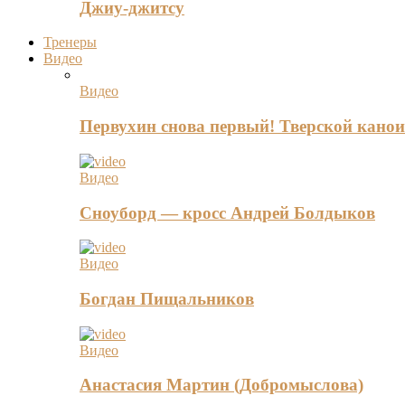
Джиу-джитсу
Тренеры
Видео
Видео
Первухин снова первый! Тверской канои
Видео
Сноуборд — кросс Андрей Болдыков
Видео
Богдан Пищальников
Видео
Анастасия Мартин (Добромыслова)