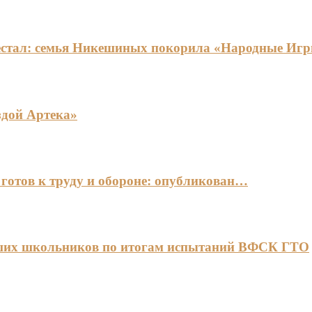
едестал: семья Никешиных покорила «Народные И
здой Артека»
готов к труду и обороне: опубликован…
чших школьников по итогам испытаний ВФСК ГТО