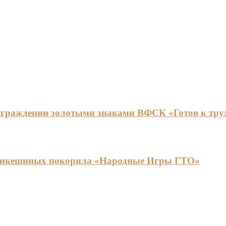
граждении золотыми знаками ВФСК «Готов к труду
ья Никешиных покорила «Народные Игры ГТО»