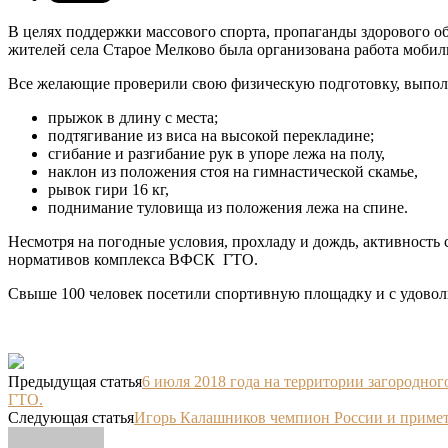
В целях поддержки массового спорта, пропаганды здорового о
жителей села Старое Мелково была организована работа моби
Все желающие проверили свою физическую подготовку, выпо
прыжок в длину с места;
подтягивание из виса на высокой перекладине;
сгибание и разгибание рук в упоре лежа на полу,
наклон из положения стоя на гимнастической скамье,
рывок гири 16 кг,
поднимание туловища из положения лежа на спине.
Несмотря на погодные условия, прохладу и дождь, активность
нормативов комплекса ВФСК ГТО.
Свыше 100 человек посетили спортивную площадку и с удовол
Предыдущая статья
6 июля 2018 года на территории загородно
ГТО.
Следующая статья
Игорь Калашников чемпион России и примет у