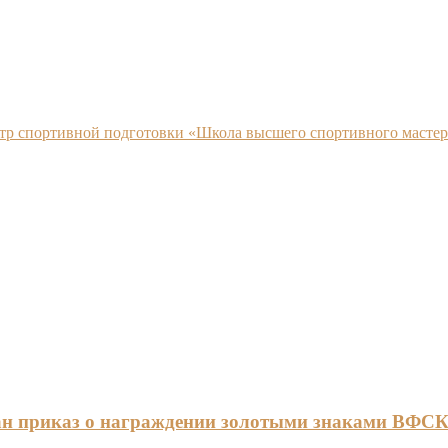
нтр спортивной подготовки «Школа высшего спортивного мастер
ан приказ о награждении золотыми знаками ВФС