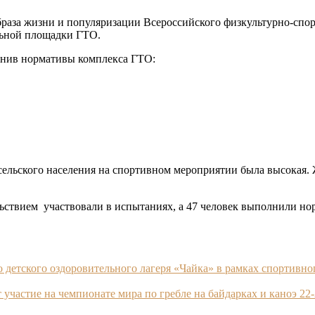
браза жизни и популяризации Всероссийского физкультурно-спор
льной площадки ГТО.
лнив нормативы комплекса ГТО:
 сельского населения на спортивном мероприятии была высокая
ьствием участвовали в испытаниях, а 47 человек выполнили н
го детского оздоровительного лагеря «Чайка» в рамках спортив
частие на чемпионате мира по гребле на байдарках и каноэ 22-