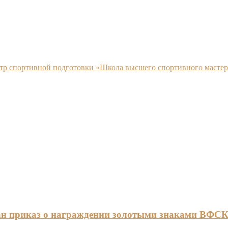
нтр спортивной подготовки «Школа высшего спортивного мастер
ан приказ о награждении золотыми знаками ВФС