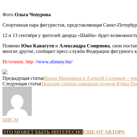
Фото
Ольга Чепурова
Спортивная пара фигуристов, представляющая Санкт-Петербург 
12 и 13 сентября у зрителей дворца «Шайба» будет возможност
Помимо
Юко Кавагути
и
Александра Смирнова
, свои пост
многие другие, сообщает пресс-служба Федерации фигурного к
Источник: http:
//www.afanasy.biz/
Предыдущая статья
Ирина Микешина и Алексей Соловьев – че
Следующая статья
Тверские гребцы покорили подиум Кубка Пр
ШВСМ
ЭТО МОЖЕТ БЫТЬ ИНТЕРЕСНО
ЕЩЕ ОТ АВТОРА