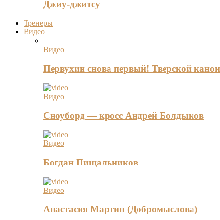
Джиу-джитсу
Тренеры
Видео
Видео
Первухин снова первый! Тверской канои
Видео
Сноуборд — кросс Андрей Болдыков
Видео
Богдан Пищальников
Видео
Анастасия Мартин (Добромыслова)