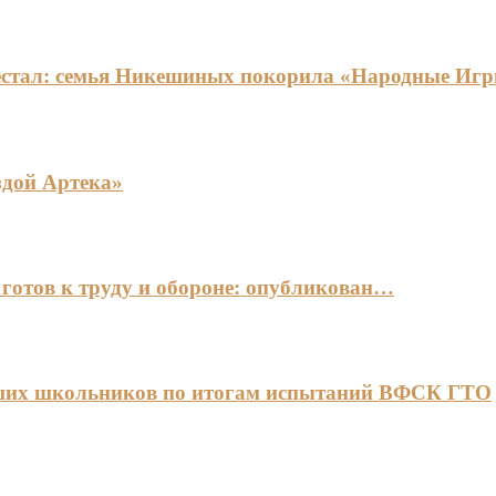
едестал: семья Никешиных покорила «Народные И
здой Артека»
готов к труду и обороне: опубликован…
чших школьников по итогам испытаний ВФСК ГТО