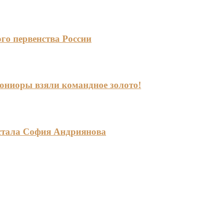
го первенства России
-юниоры взяли командное золото!
стала София Андриянова