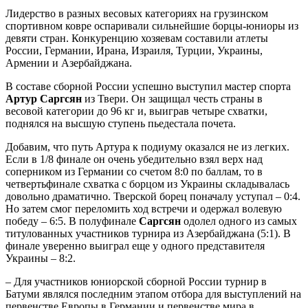
Лидерство в разных весовых категориях на грузинском
спортивном ковре оспаривали сильнейшие борцы-юниоры из
девяти стран. Конкуренцию хозяевам составили атлеты
России, Германии, Ирана, Израиля, Турции, Украины,
Армении и Азербайджана.
В составе сборной России успешно выступил мастер спорта
Артур Саргсян
из Твери. Он защищал честь страны в
весовой категории до 96 кг и, выиграв четыре схватки,
поднялся на высшую ступень пьедестала почета.
Добавим, что путь Артура к подиуму оказался не из легких.
Если в 1/8 финале он очень убедительно взял верх над
соперником из Германии со счетом 8:0 по баллам, то в
четвертьфинале схватка с борцом из Украины складывалась
довольно драматично. Тверской борец поначалу уступал – 0:4.
Но затем смог переломить ход встречи и одержал волевую
победу – 6:5. В полуфинале
Саргсян
одолел одного из самых
титулованных участников турнира из Азербайджана (5:1). В
финале уверенно выиграл еще у одного представителя
Украины – 8:2.
– Для участников юниорской сборной России турнир в
Батуми являлся последним этапом отбора для выступлений на
первенстве Европы в Германии и первенстве мира в