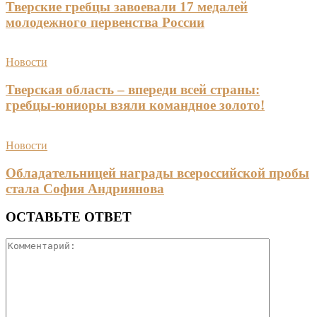
Тверские гребцы завоевали 17 медалей
молодежного первенства России
Новости
Тверская область – впереди всей страны:
гребцы-юниоры взяли командное золото!
Новости
Обладательницей награды всероссийской пробы
стала София Андриянова
ОСТАВЬТЕ ОТВЕТ