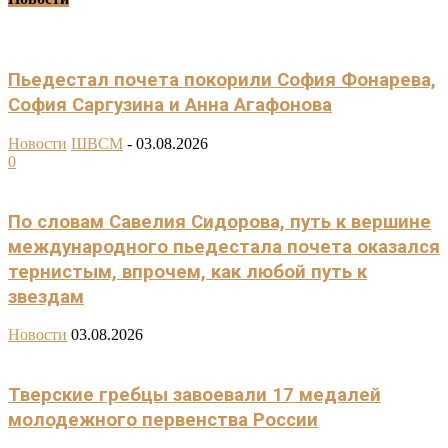
Пьедестал почета покорили София Фонарева,
София Саргузина и Анна Агафонова
Новости
ШВСМ
-
03.08.2026
0
По словам Савелия Сидорова, путь к вершине
международного пьедестала почета оказался
тернистым, впрочем, как любой путь к
звездам
Новости
03.08.2026
Тверские гребцы завоевали 17 медалей
молодежного первенства России