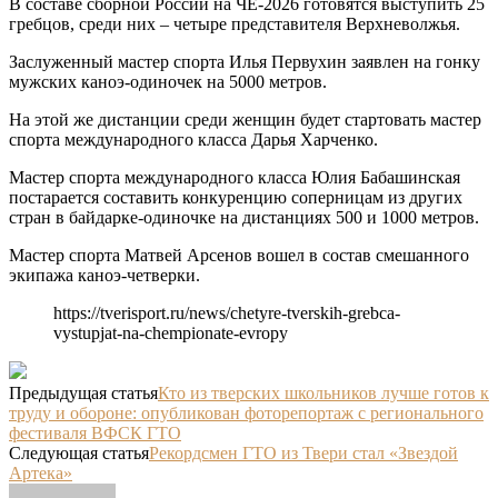
В составе сборной России на ЧЕ-2026 готовятся выступить 25
гребцов, среди них – четыре представителя Верхневолжья.
Заслуженный мастер спорта Илья Первухин заявлен на гонку
мужских каноэ-одиночек на 5000 метров.
На этой же дистанции среди женщин будет стартовать мастер
спорта международного класса Дарья Харченко.
Мастер спорта международного класса Юлия Бабашинская
постарается составить конкуренцию соперницам из других
стран в байдарке-одиночке на дистанциях 500 и 1000 метров.
Мастер спорта Матвей Арсенов вошел в состав смешанного
экипажа каноэ-четверки.
https://tverisport.ru/news/chetyre-tverskih-grebca-
vystupjat-na-chempionate-evropy
Предыдущая статья
Кто из тверских школьников лучше готов к
труду и обороне: опубликован фоторепортаж с регионального
фестиваля ВФСК ГТО
Следующая статья
Рекордсмен ГТО из Твери стал «Звездой
Артека»