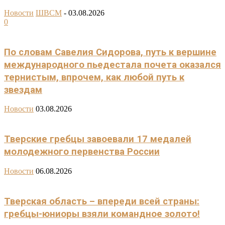
Новости
ШВСМ
-
03.08.2026
0
По словам Савелия Сидорова, путь к вершине
международного пьедестала почета оказался
тернистым, впрочем, как любой путь к
звездам
Новости
03.08.2026
Тверские гребцы завоевали 17 медалей
молодежного первенства России
Новости
06.08.2026
Тверская область – впереди всей страны:
гребцы-юниоры взяли командное золото!