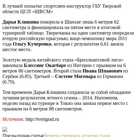
В лучшей попытке спортсмен-инструктор ГБУ Тверской
области ЦСП «ШВСМ»
Дарья Клишина
покорила в Шанхае лишь 6 метров 62
сантиметра и финишировала на пятом месте в итоговой
турнирной таблице. Тверичанка на один сантиметр опередила
вторую российскую прыгунью, вице-чемпионку мира 2011
года
Ольгу Кучеренко
, которая с результатом 6.61 заняла
шестое место.
Золотую медаль китайского этапа «Бриллиантовой лиги»
завоевала
Блессинг Окагбаре
из Нигерии с прыжком на 6
метров 86 сантиметров. Второй стала
Ивана Шпанович
из
Сербии (6.85). Третьей –
Состене Могенара
из Германии
(6.79).
Тем временем Дарья Клишина сохранила за собой обладание
лучшим результатом летнего сезона – 2014. Напомним,
неделю назад на турнире в Токио она заняла первое место с
прыжком на 6 метров 88 сантиметров.
Источник:
http://tverigrad.ru
Предыдущая статья
Четверо тверских атлетов стали