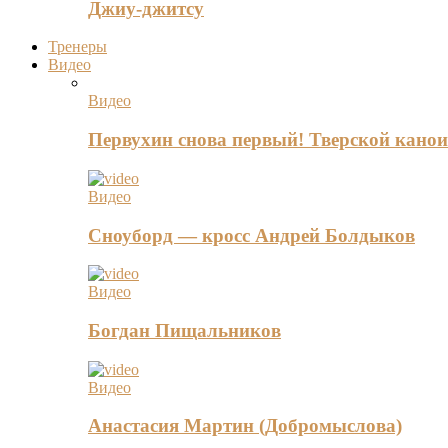
Джиу-джитсу
Тренеры
Видео
Видео
Первухин снова первый! Тверской канои
Видео
Сноуборд — кросс Андрей Болдыков
Видео
Богдан Пищальников
Видео
Анастасия Мартин (Добромыслова)