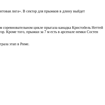
нтовая лига». В сектор для прыжков в длину выйдет
ем соревновательном цикле прыгала канадка Кристобель Неттей
ор. Кроме того, прыжки за 7 м есть в арсенале немки Состен
рала этап в Риме.