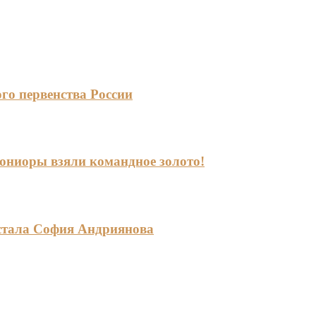
го первенства России
-юниоры взяли командное золото!
стала София Андриянова