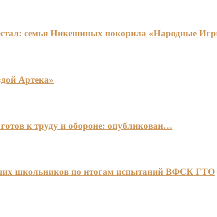
едестал: семья Никешиных покорила «Народные И
здой Артека»
готов к труду и обороне: опубликован…
чших школьников по итогам испытаний ВФСК ГТО