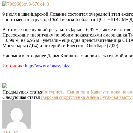
9 июля в швейцарской Лозанне состоится очередной этап ежег
спортсмен-инструктор ГБУ Тверской области ЦСП «ШВСМ»
Д
В этом сезоне лучший результат Дарьи – 6,95 м, также в активе
Превосходит тверитянку по обоим показателями американка Ти
– 6,99 м, на 6,95 м «улетали» еще одна представительница СШ
Могуенары (7,04) и нигерийки Блессинг Окагбаре (7,00).
Напомним, что ранее Дарья Клишина становилась седьмой и во
Источник:
http://www.afanasy.biz/
Предыдущая статья
Фигуристы Смирнов и Кавагути пока не оп
Следующая статья
Тверская спортсменка Алена Бугакова высту
ШВСМ