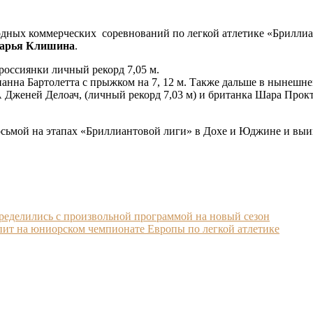
одных коммерческих соревнований по легкой атлетике «Бриллиа
арья Клишина
.
 россиянки личный рекорд 7,05 м.
анна Бартолетта с прыжком на 7, 12 м. Также дальше в нынешн
А Дженей Делоач, (личный рекорд 7,03 м) и британка Шара Прокт
сьмой на этапах «Бриллиантовой лиги» в Дохе и Юджине и выиг
ределились с произвольной программой на новый сезон
пит на юниорском чемпионате Европы по легкой атлетике