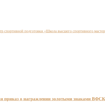
нтр спортивной подготовки «Школа высшего спортивного мастер
ан приказ о награждении золотыми знаками ВФС