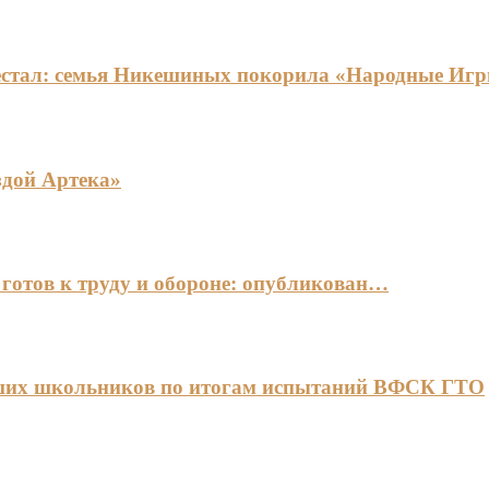
едестал: семья Никешиных покорила «Народные И
здой Артека»
готов к труду и обороне: опубликован…
чших школьников по итогам испытаний ВФСК ГТО