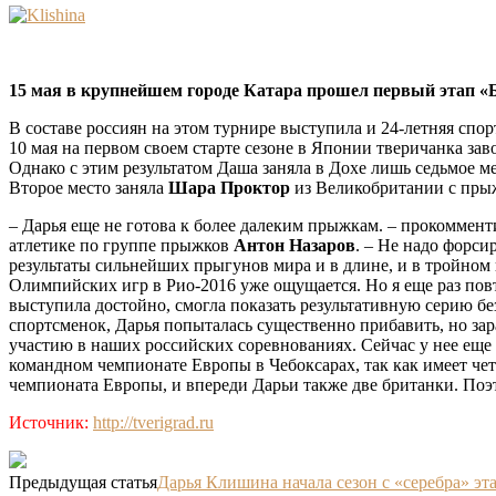
15 мая в крупнейшем городе Катара прошел первый этап «Б
В составе россиян на этом турнире выступила и 24-летняя с
10 мая на первом своем старте сезоне в Японии тверичанка заво
Однако с этим результатом Даша заняла в Дохе лишь седьмое 
Второе место заняла
Шара Проктор
из Великобритании с прыж
– Дарья еще не готова к более далеким прыжкам. – прокоммен
атлетике по группе прыжков
Антон Назаров
. – Не надо форси
результаты сильнейших прыгунов мира и в длине, и в тройном н
Олимпийских игр в Рио-2016 уже ощущается. Но я еще раз пов
выступила достойно, смогла показать результативную серию без
спортсменок, Дарья попыталась существенно прибавить, но зар
участию в наших российских соревнованиях. Сейчас у нее еще
командном чемпионате Европы в Чебоксарах, так как имеет чет
чемпионата Европы, и впереди Дарьи также две британки. Поэ
Источник:
http://tverigrad.ru
Предыдущая статья
Дарья Клишина начала сезон с «серебра» эт