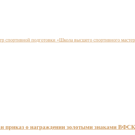
нтр спортивной подготовки «Школа высшего спортивного мастер
ан приказ о награждении золотыми знаками ВФС