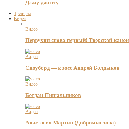
Джиу-джитсу
Тренеры
Видео
Видео
Первухин снова первый! Тверской канои
Видео
Сноуборд — кросс Андрей Болдыков
Видео
Богдан Пищальников
Видео
Анастасия Мартин (Добромыслова)