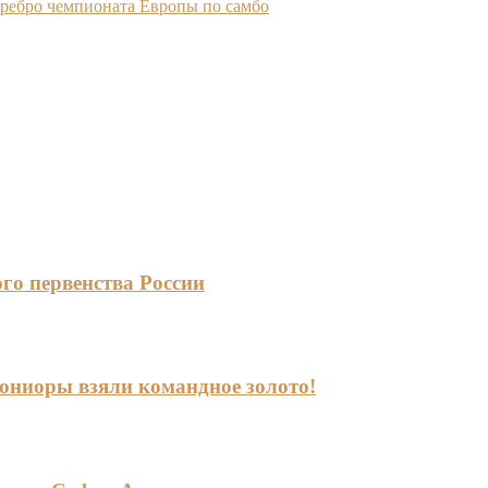
еребро чемпионата Европы по самбо
го первенства России
-юниоры взяли командное золото!