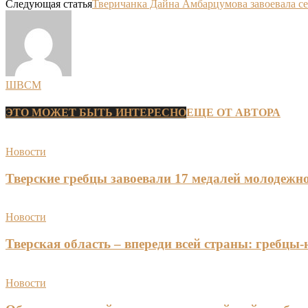
Следующая статья
Тверичанка Дайна Амбарцумова завоевала с
ШВСМ
ЭТО МОЖЕТ БЫТЬ ИНТЕРЕСНО
ЕЩЕ ОТ АВТОРА
Новости
Тверские гребцы завоевали 17 медалей молодежно
Новости
Тверская область – впереди всей страны: гребцы
Новости