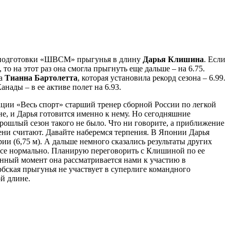
ой подготовки «ШВСМ» прыгунья в длину
Дарья Клишина
. Если
то на этот раз она смогла прыгнуть еще дальше – на 6.75.
ка
Тианна Бартолетта
, которая установила рекорд сезона – 6.99.
анады – в ее активе полет на 6.93.
ции «Весь спорт» старший тренер сборной России по легкой
не, и Дарья готовится именно к нему. Но сегодняшние
 прошлый сезон такого не было. Что ни говорите, а приближение
ени считают. Давайте наберемся терпения. В Японии Дарья
ии (6,75 м). А дальше немного сказались результаты других
 все нормально. Планирую переговорить с Клишиной по ее
анный момент она рассматривается нами к участию в
рбская прыгунья не участвует в суперлиге командного
й длине.