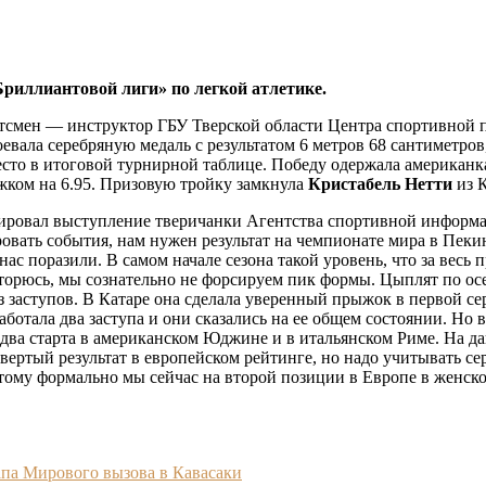
риллиантовой лиги» по легкой атлетике.
портсмен — инструктор ГБУ Тверской области Центра спортивн
евала серебряную медаль с результатом 6 метров 68 сантиметров, 
место в итоговой турнирной таблице. Победу одержала американ
ком на 6.95. Призовую тройку замкнула
Кристабель Нетти
из К
тировал выступление тверичанки Агентства спортивной информа
ровать события, нам нужен результат на чемпионате мира в Пеки
ас поразили. В самом начале сезона такой уровень, что за весь
торюсь, мы сознательно не форсируем пик формы. Цыплят по ос
 заступов. В Катаре она сделала уверенный прыжок в первой сер
аботала два заступа и они сказались на ее общем состоянии. Но
 два старта в американском Юджине и в итальянском Риме. На д
вертый результат в европейском рейтинге, но надо учитывать се
тому формально мы сейчас на второй позиции в Европе в женско
апа Мирового вызова в Кавасаки