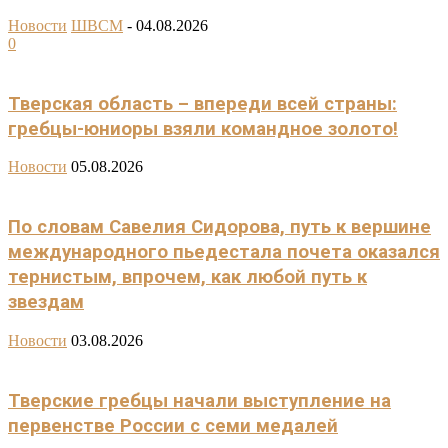
Новости
ШВСМ
-
04.08.2026
0
Тверская область – впереди всей страны:
гребцы-юниоры взяли командное золото!
Новости
05.08.2026
По словам Савелия Сидорова, путь к вершине
международного пьедестала почета оказался
тернистым, впрочем, как любой путь к
звездам
Новости
03.08.2026
Тверские гребцы начали выступление на
первенстве России с семи медалей