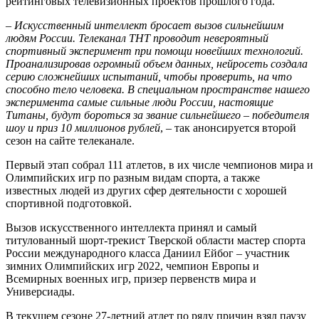
рейтинговых телевизионных проектов прошлого года.
–
Искусственный интеллект бросает вызов сильнейшим
людям России. Телеканал ТНТ проводит невероятный
спортивный эксперимент при помощи новейших технологий.
Проанализировав огромный объем данных, нейросеть создала
серию сложнейших испытаний, чтобы проверить, на что
способно тело человека. В специальном пространстве нашего
эксперимента самые сильные люди России, настоящие
Титаны, будут бороться за звание сильнейшего – победителя
шоу и приз 10 миллионов рублей
, – так анонсируется второй
сезон на сайте телеканале.
Первый этап собрал 111 атлетов, в их числе чемпионов мира и
Олимпийских игр по разным видам спорта, а также
известных людей из других сфер деятельности с хорошей
спортивной подготовкой.
Вызов искусственного интеллекта принял и самый
титулованный шорт-трекист Тверской области мастер спорта
России международного класса Даниил Ейбог – участник
зимних Олимпийских игр 2022, чемпион Европы и
Всемирных военных игр, призер первенств мира и
Универсиады.
В текущем сезоне 27-летний атлет по ряду причин взял паузу