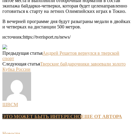
пятое места и выполнили отборочный норматив в состав
экипажа байдарки-четверки, которая будет целенаправленно
готовиться к старту на летних Олимпийских играх в Токио.
В вечерней программе дня будут разыграны медали в двойках
и четверках на дистанции 500 метров.
источник:https://tverisport.ru/news/
Предыдущая статья
Андрей Решетов вернулся в тверской
спорт
Следующая статья
Тверские байдарочники завоевали золото
Кубка России
ШВСМ
ЭТО МОЖЕТ БЫТЬ ИНТЕРЕСНО
ЕЩЕ ОТ АВТОРА
Новости