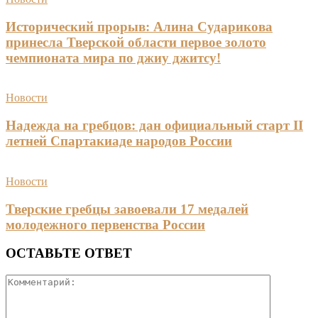
Исторический прорыв: Алина Сударикова
принесла Тверской области первое золото
чемпионата мира по джиу джитсу!
Новости
Надежда на гребцов: дан официальный старт II
летней Спартакиаде народов России
Новости
Тверские гребцы завоевали 17 медалей
молодежного первенства России
ОСТАВЬТЕ ОТВЕТ