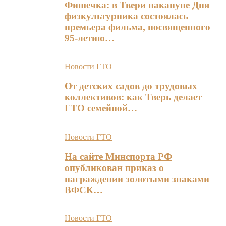
Фишечка: в Твери накануне Дня
физкультурника состоялась
премьера фильма, посвященного
95-летию…
Новости ГТО
От детских садов до трудовых
коллективов: как Тверь делает
ГТО семейной…
Новости ГТО
На сайте Минспорта РФ
опубликован приказ о
награждении золотыми знаками
ВФСК…
Новости ГТО