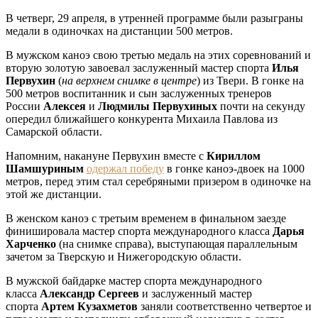
В четверг, 29 апреля, в утренней программе были разыграны
медали в одиночках на дистанции 500 метров.
В мужском каноэ свою третью медаль на этих соревнований и
вторую золотую завоевал заслуженный мастер спорта
Илья
Первухин
(
на верхнем снимке в центре
) из Твери. В гонке на
500 метров воспитанник и сын заслуженных тренеров
России
Алексея
и
Людмилы Первухиных
почти на секунду
опередил ближайшего конкурента Михаила Павлова из
Самарской области.
Напомним, накануне Первухин вместе с
Кириллом
Шамшуриным
одержал победу
в гонке каноэ-двоек на 1000
метров, перед этим стал серебряными призером в одиночке на
этой же дистанции.
В женском каноэ с третьим временем в финальном заезде
финишировала мастер спорта международного класса
Дарья
Харченко
(на снимке справа), выступающая параллельным
зачетом за Тверскую и Нижегородскую области.
В мужской байдарке мастер спорта международного
класса
Александр Сергеев
и заслуженный мастер
спорта
Артем Кузахметов
заняли соответственно четвертое и