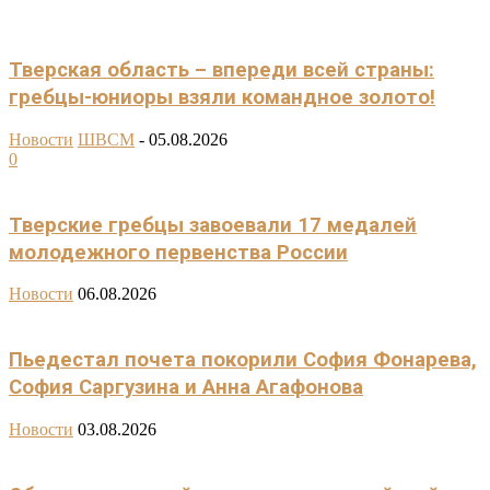
Тверская область – впереди всей страны:
гребцы-юниоры взяли командное золото!
Новости
ШВСМ
-
05.08.2026
0
Тверские гребцы завоевали 17 медалей
молодежного первенства России
Новости
06.08.2026
Пьедестал почета покорили София Фонарева,
София Саргузина и Анна Агафонова
Новости
03.08.2026