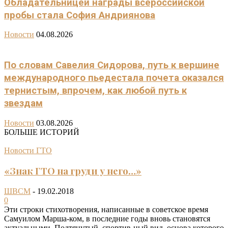
Обладательницей награды всероссийской
пробы стала София Андриянова
Новости
04.08.2026
По словам Савелия Сидорова, путь к вершине
международного пьедестала почета оказался
тернистым, впрочем, как любой путь к
звездам
Новости
03.08.2026
БОЛЬШЕ ИСТОРИЙ
Новости ГТО
«Знак ГТО на груди у него…»
ШВСМ
-
19.02.2018
0
Эти строки стихотворения, написанные в советское время
Самуилом Марша-ком, в последние годы вновь становятся
актуальными. Подтянутый, спортив-ный вид, основа которого