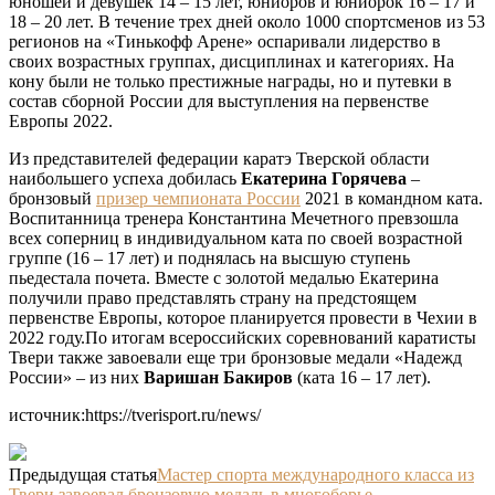
юношей и девушек 14 – 15 лет, юниоров и юниорок 16 – 17 и
18 – 20 лет. В течение трех дней около 1000 спортсменов из 53
регионов на «Тинькофф Арене» оспаривали лидерство в
своих возрастных группах, дисциплинах и категориях. На
кону были не только престижные награды, но и путевки в
состав сборной России для выступления на первенстве
Европы 2022.
Из представителей федерации каратэ Тверской области
наибольшего успеха добилась
Екатерина Горячева
–
бронзовый
призер чемпионата России
2021 в командном ката.
Воспитанница тренера Константина Мечетного превзошла
всех соперниц в индивидуальном ката по своей возрастной
группе (16 – 17 лет) и поднялась на высшую ступень
пьедестала почета. Вместе с золотой медалью Екатерина
получили право представлять страну на предстоящем
первенстве Европы, которое планируется провести в Чехии в
2022 году.По итогам всероссийских соревнований каратисты
Твери также завоевали еще три бронзовые медали «Надежд
России» – из них
Варишан Бакиров
(ката 16 – 17 лет).
источник:https://tverisport.ru/news/
Предыдущая статья
Мастер спорта международного класса из
Твери завоевал бронзовую медаль в многоборье.