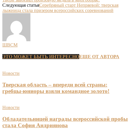
Следующая статья
Серебряный старт Непряевой: тверская
лыжница стала призером всероссийских соревнований
ШВСМ
ЭТО МОЖЕТ БЫТЬ ИНТЕРЕСНО
ЕЩЕ ОТ АВТОРА
Новости
Тверская область – впереди всей страны:
гребцы-юниоры взяли командное золото!
Новости
Обладательницей награды всероссийской пробы
стала София Андриянова