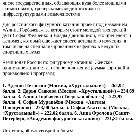
числе государственных, обладающих куда более мощными
финансовыми, тренерскими, медицинскими и
инфраструктурными возможностями.
Для российского фигурного катания проект под названием
«Алина Горбачева», за которым стоит молодой тренерский
дуэт Софьи Федченко и Влады Данилкиной, это прецедент и
феномен, который еще ждет своего детального изучения, в
том числе на специализированных кафедрах в ведущих
спортивных вузах.
Чемпионат России по фигурному катанию. Женское
одиночное катание. Итоговое положение (сумма короткой и
произвольной программ):
1. Аделия Петросян (Москва, «Хрустальный») – 262,92
балла. 2. Дарья Садкова (Москва, «Хрустальный») – 234,69
балла. 3. Алина Горбачёва (Тверская область) – 223,92
балла. 4. Софья Муравьёва (Москва, «Ангелы
Плющенко») – 223,90 балла. 5. Софья Акатьева (Москва,
«Хрустальный») – 222,02 балла. 6. Анна Фролова (Санкт-
Петербург, «Академия фигурного катания») – 221,81 балла.
Источник;https://tverisport.ru/news/