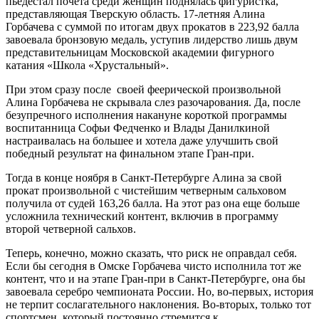
пьедестал почета среди женщин поднялась фигуристка,
представляющая Тверскую область. 17-летняя Алина
Горбачева с суммой по итогам двух прокатов в 223,92 балла
завоевала бронзовую медаль, уступив лидерство лишь двум
представительницам Московской академии фигурного
катания «Школа «Хрустальный».
При этом сразу после своей феерической произвольной
Алина Горбачева не скрывала слез разочарования. Да, после
безупречного исполнения накануне короткой программы
воспитанница Софьи Федченко и Влады Данилкиной
настраивалась на большее и хотела даже улучшить свой
победный результат на финальном этапе Гран-при.
Тогда в конце ноября в Санкт-Петербурге Алина за свой
прокат произвольной с чистейшим четверным сальховом
получила от судей 163,26 балла. На этот раз она еще больше
усложнила технический контент, включив в программу
второй четверной сальхов.
Теперь, конечно, можно сказать, что риск не оправдал себя.
Если бы сегодня в Омске Горбачева чисто исполнила тот же
контент, что и на этапе Гран-при в Санкт-Петербурге, она бы
завоевала серебро чемпионата России. Но, во-первых, история
не терпит сослагательного наклонения. Во-вторых, только тот
спортсмен, который постоянно стремится к