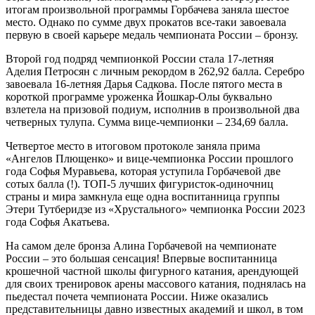
итогам произвольной программы Горбачева заняла шестое
место. Однако по сумме двух прокатов все-таки завоевала
первую в своей карьере медаль чемпионата России – бронзу.
Второй год подряд чемпионкой России стала 17-летняя
Аделия Петросян с личным рекордом в 262,92 балла. Серебро
завоевала 16-летняя Дарья Садкова. После пятого места в
короткой программе уроженка Йошкар-Олы буквально
взлетела на призовой подиум, исполнив в произвольной два
четверных тулупа. Сумма вице-чемпионки – 234,69 балла.
Четвертое место в итоговом протоколе заняла прима
«Ангелов Плющенко» и вице-чемпионка России прошлого
года Софья Муравьева, которая уступила Горбачевой две
сотых балла (!). ТОП-5 лучших фигуристок-одиночниц
страны и мира замкнула еще одна воспитанница группы
Этери Тутберидзе из «Хрустального» чемпионка России 2023
года Софья Акатьева.
На самом деле бронза Алина Горбачевой на чемпионате
России – это большая сенсация! Впервые воспитанница
крошечной частной школы фигурного катания, арендующей
для своих тренировок арены массового катания, поднялась на
пьедестал почета чемпионата России. Ниже оказались
представительницы давно известных академий и школ, в том