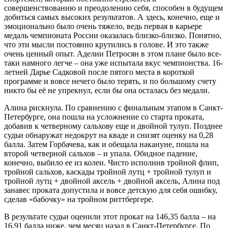
совершенствованию и преодолению себя, способен в будущем
добиться самых высоких результатов. А здесь, конечно, еще и
эмоционально было очень тяжело, ведь первая в карьере
медаль чемпионата России оказалась близко-близко. Понятно,
что эти мысли постоянно крутились в голове. И это также
очень ценный опыт. Аделии Петросян в этом плане было все-
таки намного легче – она уже испытала вкус чемпионства. 16-
летней Дарье Садковой после пятого места в короткой
программе и вовсе нечего было терять, и по большому счету
никто бы её не упрекнул, если бы она осталась без медали.
Алина рискнула. По сравнению с финальным этапом в Санкт-
Петербурге, она пошла на усложнение со старта проката,
добавив к четверному сальхову еще и двойной тулуп. Позднее
судьи обнаружат недокрут на кваде и снизят оценку на 0,28
балла. Затем Горбачева, как и обещала накануне, пошла на
второй четверной сальхов – и упала. Обидное падение,
конечно, выбило ее из колеи. Чисто исполнив тройной флип,
тройной сальхов, каскады тройной лутц + тройной тулуп и
тройной лутц + двойной аксель + двойной аксель, Алина под
занавес проката допустила и вовсе детскую для себя ошибку,
сделав «бабочку» на тройном риттбергере.
В результате судьи оценили этот прокат на 146,35 балла – на
16,91 балла ниже, чем месяц назад в Санкт-Петербурге. По