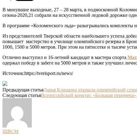
В минувшие выходные, 27 – 28 марта, в подмосковной Коломн
сезона-2020,21 собрали на искусственной ледовой дорожке одно
В программе «Коломенского льда» разыгрывались комплекты наг
Из представителей Тверской области наибольшего успеха доби
повышает мастерство в училище олимпийского резерва в Брон
1000, 1500 и 5000 метров. При этом на пятисотке и тысяче уст
Отлично выступил и 16-летний кандидат в мастера спорта
Мат
одержал победу в забеге на 5000 метров и также улучшил личн
Источник:https://tverisport.ru/news/
Предыдущая статья
Дарья Клишина открыла олимпийский сезон
Следующая статья
Всероссийский конкурс «Большая перемена»
ШВСМ