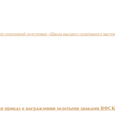
нтр спортивной подготовки «Школа высшего спортивного мастер
ан приказ о награждении золотыми знаками ВФС