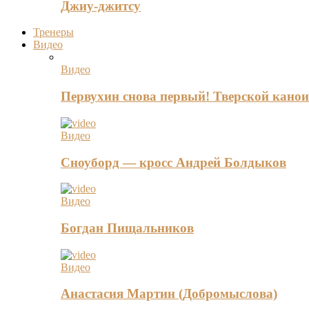
Джиу-джитсу
Тренеры
Видео
Видео
Первухин снова первый! Тверской канои
Видео
Сноуборд — кросс Андрей Болдыков
Видео
Богдан Пищальников
Видео
Анастасия Мартин (Добромыслова)