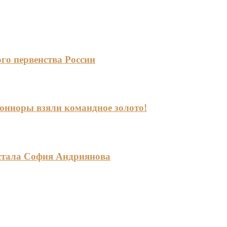
го первенства России
-юниоры взяли командное золото!
стала София Андриянова