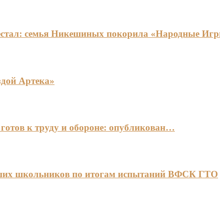
едестал: семья Никешиных покорила «Народные И
здой Артека»
готов к труду и обороне: опубликован…
чших школьников по итогам испытаний ВФСК ГТО