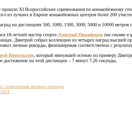
е прошли XI Всероссийские соревнования по конькобежному сп
го из лучших в Европе конькобежных центров более 200 участник
рад на дистанциях 500, 1000, 1500, 3000, 5000 и 10000 метров 
лся 18-летний мастер спорта
Дмитрий Никифоров
(
на снимке в 
ницах. Дмитрий собрал коллекцию из четырех наград высшей пр
ановил личные рекорды, финишировав соответственно с результат
вей Виноградов
, который минувшей осенью по примеру Дмитр
ое достижение на этой дистанции – 7 минут 7,26 секунды.
 с повторения личного рекорда
 2021