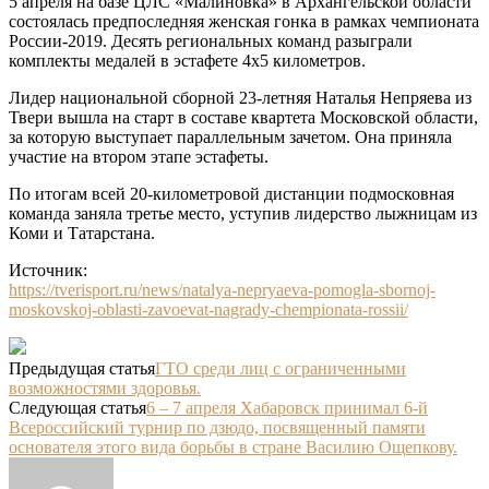
5 апреля на базе ЦЛС «Малиновка» в Архангельской области
состоялась предпоследняя женская гонка в рамках чемпионата
России-2019. Десять региональных команд разыграли
комплекты медалей в эстафете 4х5 километров.
Лидер национальной сборной 23-летняя Наталья Непряева из
Твери вышла на старт в составе квартета Московской области,
за которую выступает параллельным зачетом. Она приняла
участие на втором этапе эстафеты.
По итогам всей 20-километровой дистанции подмосковная
команда заняла третье место, уступив лидерство лыжницам из
Коми и Татарстана.
Источник:
https://tverisport.ru/news/natalya-nepryaeva-pomogla-sbornoj-
moskovskoj-oblasti-zavoevat-nagrady-chempionata-rossii/
Предыдущая статья
ГТО среди лиц с ограниченными
возможностями здоровья.
Следующая статья
6 – 7 апреля Хабаровск принимал 6-й
Всероссийский турнир по дзюдо, посвященный памяти
основателя этого вида борьбы в стране Василию Ощепкову.