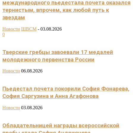
международного пьедестала почета оказался
тернистым, впрочем, как любой путь к
звездам
Новости
ШВСМ
-
03.08.2026
0
Тверские гребцы завоевали 17 медалей
молодежного первенства России
Новости
06.08.2026
Пьедестал почета покорили София Фонарева,
София Саргузина и Анна Агафонова
Новости
03.08.2026
Обладательницей награды всероссийской
пробы стала София Андриянова