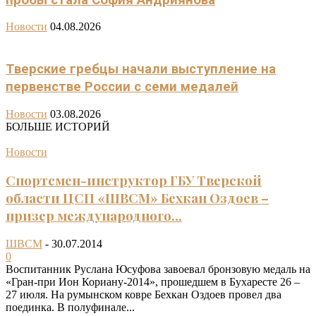
Новости
04.08.2026
Тверские гребцы начали выступление на
первенстве России с семи медалей
Новости
03.08.2026
БОЛЬШЕ ИСТОРИЙ
Новости
Спортсмен-инструктор ГБУ Тверской
области ЦСП «ШВСМ» Бехкан Оздоев –
призер международного...
ШВСМ
-
30.07.2014
0
Воспитанник Руслана Юсуфова завоевал бронзовую медаль на
«Гран-при Ион Кориану-2014», прошедшем в Бухаресте 26 –
27 июля. На румынском ковре Бехкан Оздоев провел два
поединка. В полуфинале...