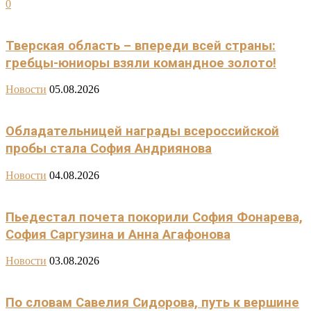
0
Тверская область – впереди всей страны:
гребцы-юниоры взяли командное золото!
Новости
05.08.2026
Обладательницей награды всероссийской
пробы стала София Андриянова
Новости
04.08.2026
Пьедестал почета покорили София Фонарева,
София Саргузина и Анна Агафонова
Новости
03.08.2026
По словам Савелия Сидорова, путь к вершине