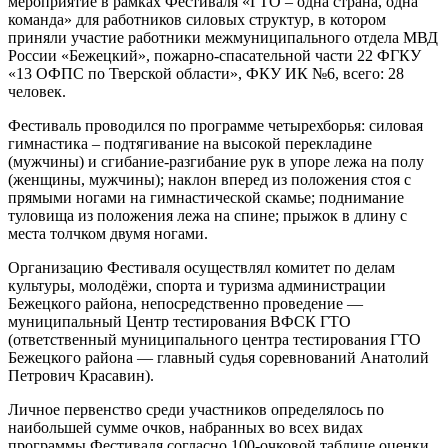
мероприятие в рамках Фестиваля «ГТО – одна страна, одна
команда» для работников силовых структур, в котором
приняли участие работники межмуниципального отдела МВД
России «Бежецкий», пожарно-спасательной части 22 ФГКУ
«13 ОФПС по Тверской области», ФКУ ИК №6, всего: 28
человек.
Фестиваль проводился по программе четырехборья: силовая
гимнастика – подтягивание на высокой перекладине
(мужчины) и сгибание-разгибание рук в упоре лежа на полу
(женщины, мужчины); наклон вперед из положения стоя с
прямыми ногами на гимнастической скамье; поднимание
туловища из положения лежа на спине; прыжок в длину с
места толчком двумя ногами.
Организацию Фестиваля осуществлял комитет по делам
культуры, молодёжи, спорта и туризма администрации
Бежецкого района, непосредственно проведение —
муниципальный Центр тестирования ВФСК ГТО
(ответственный муниципального центра тестирования ГТО
Бежецкого района — главный судья соревнований Анатолий
Петрович Красавин).
Личное первенство среди участников определялось по
наибольшей сумме очков, набранных во всех видах
программы Фестиваля согласно 100-очковой таблице оценки