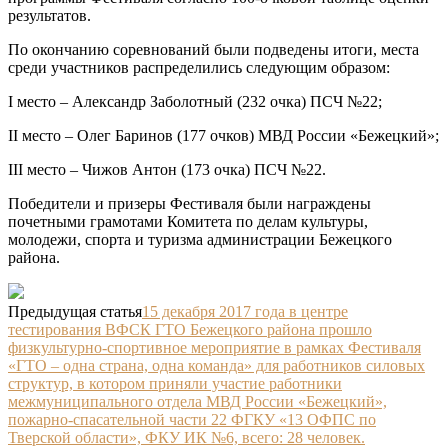
результатов.
По окончанию соревнований были подведены итоги, места
среди участников распределились следующим образом:
I место – Александр Заболотный (232 очка) ПСЧ №22;
II место – Олег Баринов (177 очков) МВД России «Бежецкий»;
III место – Чижов Антон (173 очка) ПСЧ №22.
Победители и призеры Фестиваля были награждены
почетными грамотами Комитета по делам культуры,
молодежи, спорта и туризма администрации Бежецкого
района
.
Предыдущая статья
15 декабря 2017 года в центре
тестирования ВФСК ГТО Бежецкого района прошло
физкультурно-спортивное мероприятие в рамках Фестиваля
«ГТО – одна страна, одна команда» для работников силовых
структур, в котором приняли участие работники
межмуниципального отдела МВД России «Бежецкий»,
пожарно-спасательной части 22 ФГКУ «13 ОФПС по
Тверской области», ФКУ ИК №6, всего: 28 человек.