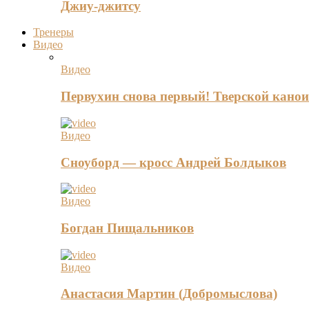
Джиу-джитсу
Тренеры
Видео
Видео
Первухин снова первый! Тверской канои
Видео
Сноуборд — кросс Андрей Болдыков
Видео
Богдан Пищальников
Видео
Анастасия Мартин (Добромыслова)