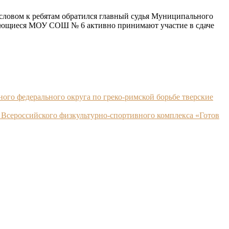
ловом к ребятам обратился главный судья Муниципального
чающиеся МОУ СОШ № 6 активно принимают участие в сдаче
ого федерального округа по греко-римской борьбе тверские
м Всероссийского физкультурно-спортивного комплекса «Готов