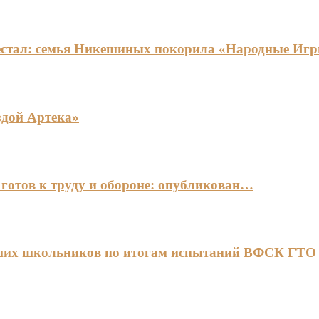
едестал: семья Никешиных покорила «Народные И
здой Артека»
готов к труду и обороне: опубликован…
чших школьников по итогам испытаний ВФСК ГТО