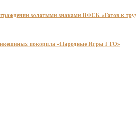
граждении золотыми знаками ВФСК «Готов к труду
ья Никешиных покорила «Народные Игры ГТО»