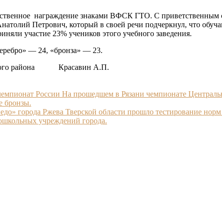
ственное награждение знаками ВФСК ГТО. С приветственным с
натолий Петрович, который в своей речи подчеркнул, что обу
иняли участие 23% учеников этого учебного заведения.
ребро» — 24, «бронза» — 23.
цкого района Красавин А.П.
 чемпионат России На прошедшем в Рязани чемпионате Центральн
е бронзы.
рпедо» города Ржева Тверской области прошло тестирование нор
дошкольных учреждений города.