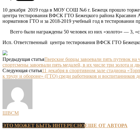
10 декабря 2019 года в МОУ СОШ №6 г. Бежецк прошло торже
центра тестирования ВФСК ГТО Бежецкого района Красавин А
нормативов ГТО и за 2018-2019 учебный год в тестировании пр
Всего были награждены 50 человек из них «золото» — 3, «се
Исп. Ответственный центра тестирования ВФСК ГТО Беже
Предыдущая статья
Тверские борцы завоевали пять путевок на
спортсмены завоевали пять медалей, в их числе три золота и дв
Следующая статья
11 декабря в спортивном зале стадиона «То
к труду и обороне» (ГТО) среди работников и воспитанников 
ШВСМ
ЭТО МОЖЕТ БЫТЬ ИНТЕРЕСНО
ЕЩЕ ОТ АВТОРА