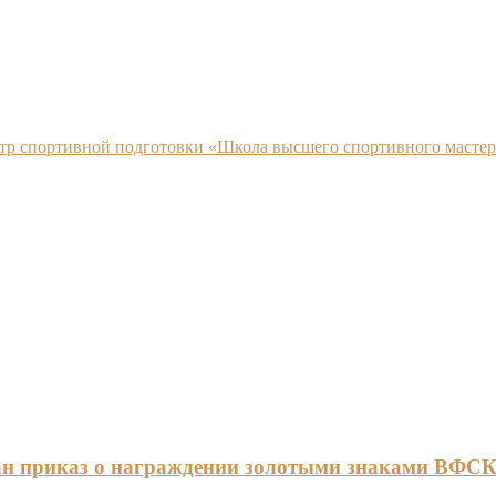
нтр спортивной подготовки «Школа высшего спортивного мастер
ан приказ о награждении золотыми знаками ВФС