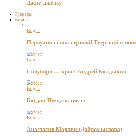
Джиу-джитсу
Тренеры
Видео
Видео
Первухин снова первый! Тверской канои
Видео
Сноуборд — кросс Андрей Болдыков
Видео
Богдан Пищальников
Видео
Анастасия Мартин (Добромыслова)