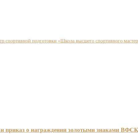
нтр спортивной подготовки «Школа высшего спортивного мастер
ан приказ о награждении золотыми знаками ВФС