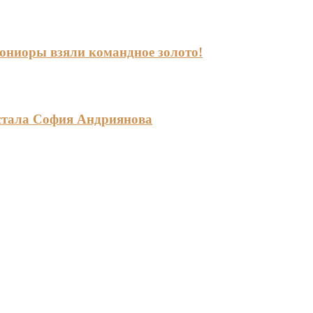
-юниоры взяли командное золото!
стала София Андриянова