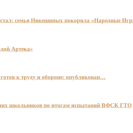
едестал: семья Никешиных покорила «Народные И
здой Артека»
готов к труду и обороне: опубликован…
чших школьников по итогам испытаний ВФСК ГТО