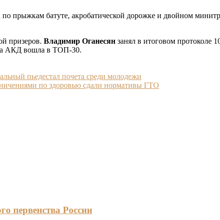
ра по прыжкам батуте, акробатической дорожке и двойном минит
той призеров.
Владимир Оганесян
занял в итоговом протоколе 1
на АКД вошла в ТОП-30.
нальный пьедестал почета среди молодежи
раничениями по здоровью сдали нормативы ГТО
го первенства России