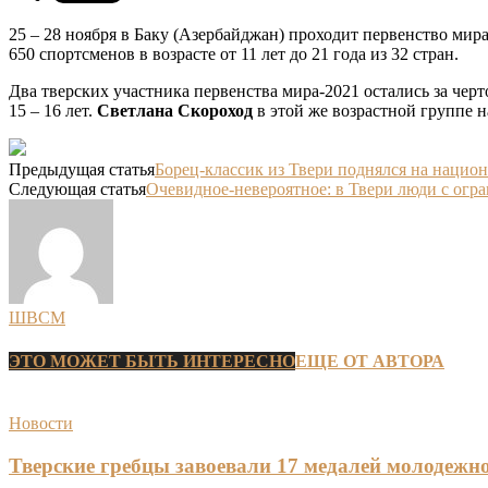
25 – 28 ноября в Баку (Азербайджан) проходит первенство ми
650 спортсменов в возрасте от 11 лет до 21 года из 32 стран.
Два тверских участника первенства мира-2021 остались за чер
15 – 16 лет.
Светлана Скороход
в этой же возрастной группе 
Предыдущая статья
Борец-классик из Твери поднялся на нацио
Следующая статья
Очевидное-невероятное: в Твери люди с ог
ШВСМ
ЭТО МОЖЕТ БЫТЬ ИНТЕРЕСНО
ЕЩЕ ОТ АВТОРА
Новости
Тверские гребцы завоевали 17 медалей молодежно