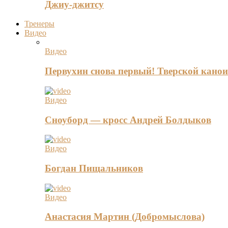
Джиу-джитсу
Тренеры
Видео
Видео
Первухин снова первый! Тверской канои
Видео
Сноуборд — кросс Андрей Болдыков
Видео
Богдан Пищальников
Видео
Анастасия Мартин (Добромыслова)