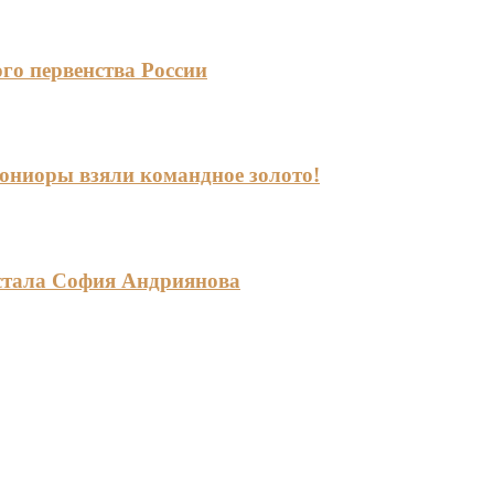
го первенства России
-юниоры взяли командное золото!
стала София Андриянова