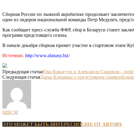
Сборная России по лыжной акробатике продолжает заключител
один из лидеров национальной команды Петр Медулич, пред
Как сообщает пресс-служба ФФР, сбор в Беларуси станет заклю
программ предстоящего сезона.
В начале декабря сборная примет участие в стартовом этапе Ку
Источник:
http://www.afanasy.biz/
Предыдущая статья
Юко Кавагути и Александр Смирнов – поб
Следующая статья
Дарья Клишина о предстоящем олимпийском се
ШВСМ
ЭТО МОЖЕТ БЫТЬ ИНТЕРЕСНО
ЕЩЕ ОТ АВТОРА