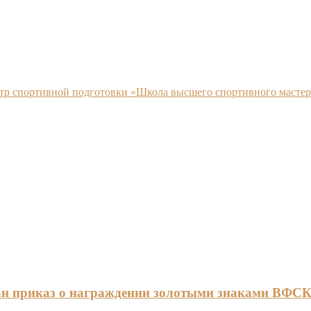
нтр спортивной подготовки «Школа высшего спортивного мастер
ан приказ о награждении золотыми знаками ВФС