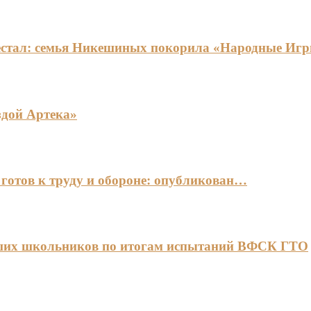
едестал: семья Никешиных покорила «Народные И
здой Артека»
готов к труду и обороне: опубликован…
чших школьников по итогам испытаний ВФСК ГТО