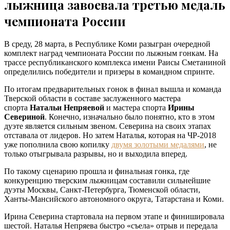
лыжница завоевала третью медаль
чемпионата России
В среду, 28 марта, в Республике Коми разыгран очередной
комплект наград чемпионата России по лыжным гонкам. На
трассе республиканского комплекса имени Раисы Сметаниной
определились победители и призеры в командном спринте.
По итогам предварительных гонок в финал вышла и команда
Тверской области в составе заслуженного мастера
спорта
Натальи Непряевой
и мастера спорта
Ирины
Севериной
. Конечно, изначально было понятно, кто в этом
дуэте является сильным звеном. Северина на своих этапах
отставала от лидеров. Но затем Наталья, которая на ЧР-2018
уже пополнила свою копилку
двумя золотыми медалями
, не
только отыгрывала разрывы, но и выходила вперед.
По такому сценарию прошла и финальная гонка, где
конкуренцию тверским лыжницам составили сильнейшие
дуэты Москвы, Санкт-Петербурга, Тюменской области,
Ханты-Мансийского автономного округа, Татарстана и Коми.
Ирина Северина стартовала на первом этапе и финишировала
шестой. Наталья Непряева быстро «съела» отрыв и передала