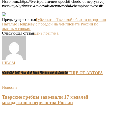
Источник:https://tverisport.ru/news/pochti-chudo-ot-nepryaevoj-
tverskaya-lyzhnitsa-zavoevala-tretyu-medal-chempionata-rossii/
Предыдущая статья
Губернатор Тверской области поздравил
Наталью Непряеву с победой на Чемпионате России по
лыжным гонкам
Следующая статья
День прыгуна.
ШВСМ
ЭТО МОЖЕТ БЫТЬ ИНТЕРЕСНО
ЕЩЕ ОТ АВТОРА
Новости
Тверские гребцы завоевали 17 медалей
молодежного первенства России