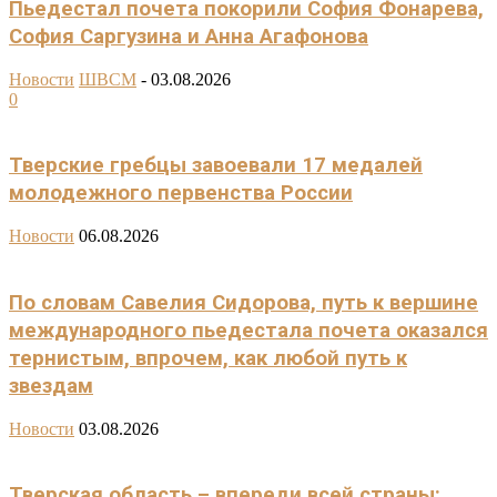
Пьедестал почета покорили София Фонарева,
София Саргузина и Анна Агафонова
Новости
ШВСМ
-
03.08.2026
0
Тверские гребцы завоевали 17 медалей
молодежного первенства России
Новости
06.08.2026
По словам Савелия Сидорова, путь к вершине
международного пьедестала почета оказался
тернистым, впрочем, как любой путь к
звездам
Новости
03.08.2026
Тверская область – впереди всей страны: