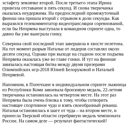
эстафету землячке второй. После третьего этапа Ирина
привезла отставание в пять секунд. И снова тверичанка
оказалась неудержима. На предпоследний промежуточный
финиш она пришла второй с отрывом в доли секунды. Как
выразился телекомментатор видеотрансляции соревнований,
если бы Непряева выступала в командном спринте одна, то
давно бы уже выиграла гонку.
Северина свой последний этап завершила в хвосте пелетона.
На тот момент разрыв Натальи от лидеров составлял около
десяти секунд. Однако при выходе на стадион после подъема
Непряева оказалась уже во главе гонки. И тут на финише
завязалась настоящая битва между двумя призерами
Олимпийских игр-2018 Юлией Белоруковой и Натальей
Непряевой.
Напомним, в Пхенчхане в индивидуальном спринте лыжница
из Республики Коми завоевала бронзовую медаль, 22-летняя
тверичанка остановилась на четвертом месте. На этот раз
Непряева была очень близка к тому, чтобы сотворить
настоящее спортивное чудо и взять своеобразный реванш.
Наталья остановилась в шаге от чуда – на втором месте, и
принесла Тверской области серебряную медаль чемпионата
России. На самом деле — результат фантастический!