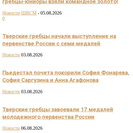
гребцы-юниоры взяли командное золото!
Новости
ШВСМ
-
05.08.2026
0
Тверские гребцы начали выступление на
первенстве России с семи медалей
Новости
03.08.2026
Пьедестал почета покорили София Фонарева,
София Саргузина и Анна Агафонова
Новости
03.08.2026
Тверские гребцы завоевали 17 медалей
молодежного первенства России
Новости
06.08.2026