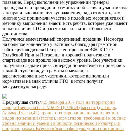
плавание. Перед выполнением упражнений тренеры–
преподаватели проводили разминку и объясняли участникам,
как правильно выполнять упражнения, надо отметить, что
многие уже принимали участие в подобных мероприятиях и
методику выполнения знают. Есть ребята, которые уже имеют
знаки отличия ГТО и рассчитывают на знак большего
достоинства.
Получился замечательный спортивный праздник. Несмотря
на большое количество участников, благодаря грамотной
работе руководителя Центра тестирования ВФСК ГТО
Голубевой Ирины Петровны и хорошей подготовке к
спартакиаде все прошло на высоком уровне. Все участники
получили сладкие призы, впереди победителей и призеров в
каждой ступени ждут грамоты и медали, а
зарегистрированные участники, которые выполнили
нормативы на знак отличия ГТО, в итоге получат
заслуженную награду.
Предыдущая статья
4,5 декабря 2017 года на территории
города Твери, на базе МБОУ ЦО №49 (бассейн) (г. Тверь,
бульвар Гусева,42) прошло тестирование по выполнению
видов испытаний (тестов), нормативов, требований к оценке
уровня знаний и умений в области физической культуры и
спорта в рамках Всероссийского физкультурно-спортивного