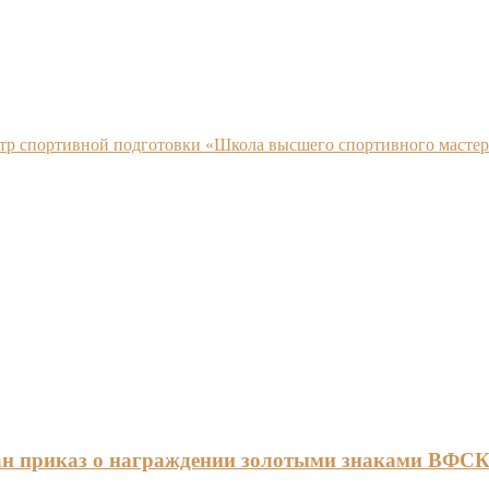
нтр спортивной подготовки «Школа высшего спортивного мастер
ан приказ о награждении золотыми знаками ВФС