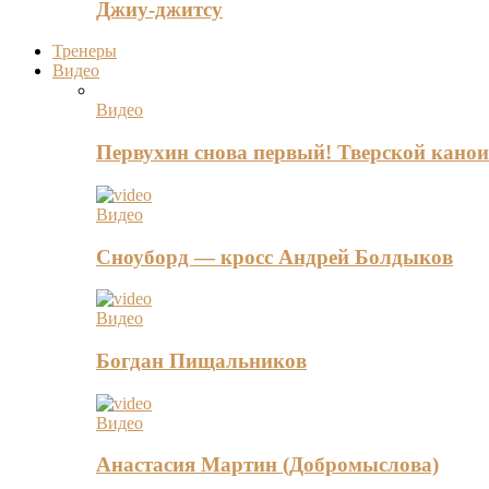
Джиу-джитсу
Тренеры
Видео
Видео
Первухин снова первый! Тверской канои
Видео
Сноуборд — кросс Андрей Болдыков
Видео
Богдан Пищальников
Видео
Анастасия Мартин (Добромыслова)