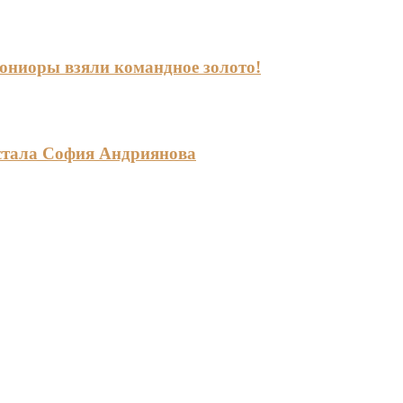
-юниоры взяли командное золото!
стала София Андриянова