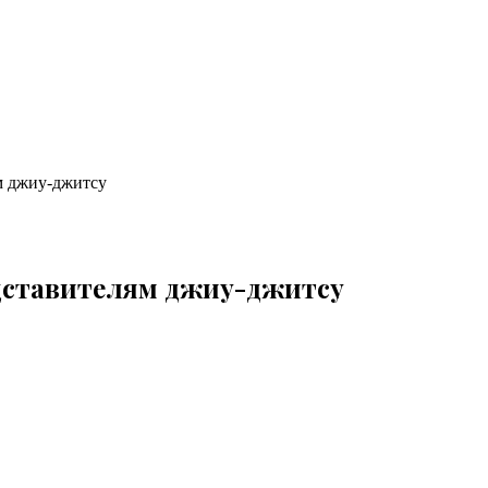
м джиу-джитсу
дставителям джиу-джитсу