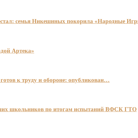
едестал: семья Никешиных покорила «Народные И
здой Артека»
готов к труду и обороне: опубликован…
чших школьников по итогам испытаний ВФСК ГТО