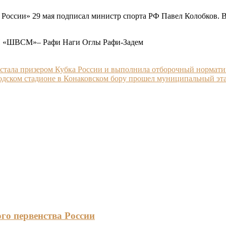
России» 29 мая подписал министр спорта РФ Павел Колобков. В
СП «ШВСМ»– Рафи Наги Оглы Рафи-Задем
и стала призером Кубка России и выполнила отборочный нормати
городском стадионе в Конаковском бору прошел муниципальный 
го первенства России