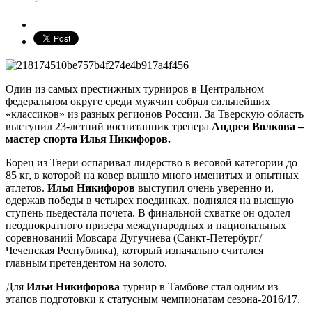
Один из самых престижных турниров в Центральном
федеральном округе среди мужчин собрал сильнейших
«классиков» из разных регионов России. За Тверскую область
выступил 23-летний воспитанник тренера
Андрея Волкова –
мастер спорта Илья Никифоров.
Борец из Твери оспаривал лидерство в весовой категории до
85 кг, в которой на ковер вышло много именитых и опытных
атлетов.
Илья Никифоров
выступил очень уверенно и,
одержав победы в четырех поединках, поднялся на высшую
ступень пьедестала почета. В финальной схватке он одолел
неоднократного призера международных и национальных
соревнований Мовсара Дугучиева (Санкт-Петербург/
Чеченская Республика), который изначально считался
главным претендентом на золото.
Для
Ильи Никифорова
турнир в Тамбове стал одним из
этапов подготовки к статусным чемпионатам сезона-2016/17.