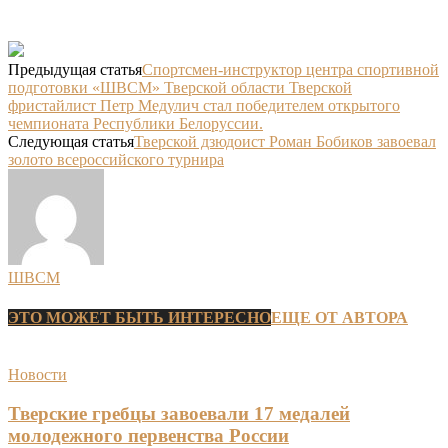
Предыдущая статья
Спортсмен-инструктор центра спортивной
подготовки «ШВСМ» Тверской области Тверской
фристайлист Петр Медулич стал победителем открытого
чемпионата Республики Белоруссии.
Следующая статья
Тверской дзюдоист Роман Бобиков завоевал
золото всероссийского турнира
ШВСМ
ЭТО МОЖЕТ БЫТЬ ИНТЕРЕСНО
ЕЩЕ ОТ АВТОРА
Новости
Тверские гребцы завоевали 17 медалей
молодежного первенства России