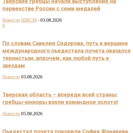
Тверские гребцы начали выступление на
первенстве России с семи медалей
Новости
ШВСМ
-
03.08.2026
0
По словам Савелия Сидорова, путь к вершине
международного пьедестала почета оказался
тернистым, впрочем, как любой путь к
звездам
Новости
03.08.2026
Тверская область – впереди всей страны:
гребцы-юниоры взяли командное золото!
Новости
05.08.2026
Пьедестал почета покорили София Фонарева,