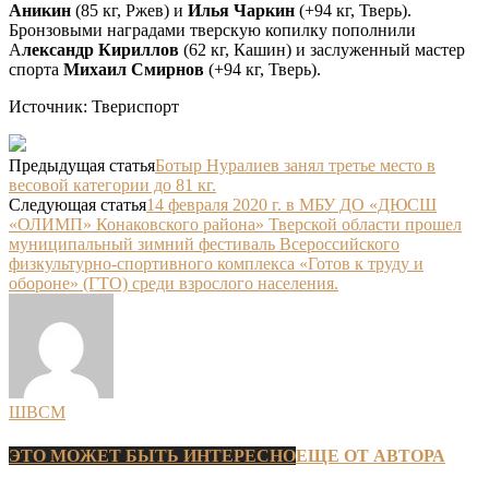
Аникин
(85 кг, Ржев) и
Илья Чаркин
(+94 кг, Тверь).
Бронзовыми наградами тверскую копилку пополнили
А
лександр Кириллов
(62 кг, Кашин) и заслуженный мастер
спорта
Михаил Смирнов
(+94 кг, Тверь).
Источник: Твериспорт
Предыдущая статья
Ботыр Нуралиев занял третье место в
весовой категории до 81 кг.
Следующая статья
14 февраля 2020 г. в МБУ ДО «ДЮСШ
«ОЛИМП» Конаковского района» Тверской области прошел
муниципальный зимний фестиваль Всероссийского
физкультурно-спортивного комплекса «Готов к труду и
обороне» (ГТО) среди взрослого населения.
ШВСМ
ЭТО МОЖЕТ БЫТЬ ИНТЕРЕСНО
ЕЩЕ ОТ АВТОРА