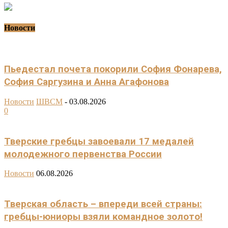
Новости
Пьедестал почета покорили София Фонарева,
София Саргузина и Анна Агафонова
Новости
ШВСМ
-
03.08.2026
0
Тверские гребцы завоевали 17 медалей
молодежного первенства России
Новости
06.08.2026
Тверская область – впереди всей страны:
гребцы-юниоры взяли командное золото!