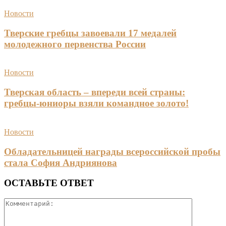
Новости
Тверские гребцы завоевали 17 медалей
молодежного первенства России
Новости
Тверская область – впереди всей страны:
гребцы-юниоры взяли командное золото!
Новости
Обладательницей награды всероссийской пробы
стала София Андриянова
ОСТАВЬТЕ ОТВЕТ