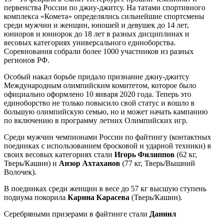
первенства России по джиу-джитсу. На татами спортивного
комплекса «Комета» определялись сильнейшие спортсмены
среди мужчин и женщин, юношей и девушек до 14 лет,
юниоров и юниорок до 18 лет в разных дисциплинах и
весовых категориях универсального единоборства.
Соревнования собрали более 1000 участников из разных
регионов РФ.
Особый накал борьбе придало признание джиу-джитсу
Международным олимпийским комитетом, которое было
официально оформлено 10 января 2020 года. Теперь это
единоборство не только повысило свой статус и вошло в
большую олимпийскую семью, но и может начать кампанию
по включению в программу летних Олимпийских игр.
Среди мужчин чемпионами России по файтингу (контактных
поединках с использованием бросковой и ударной техники) в
своих весовых категориях стали
Игорь Филиппов
(62 кг,
Тверь/Кашин) и
Анзор Ахтаханов
(77 кг, Тверь/Вышний
Волочек).
В поединках среди женщин в весе до 57 кг высшую ступень
подиума покорила
Карина Карасева
(Тверь/Кашин).
Серебряными призерами в файтинге стали
Даниил