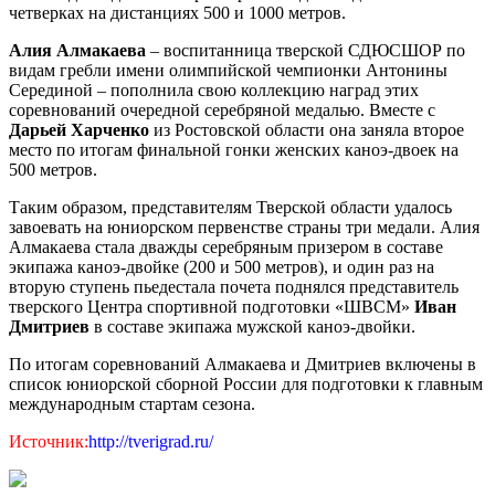
четверках на дистанциях 500 и 1000 метров.
Алия Алмакаева
– воспитанница тверской СДЮСШОР по
видам гребли имени олимпийской чемпионки Антонины
Серединой – пополнила свою коллекцию наград этих
соревнований очередной серебряной медалью. Вместе с
Дарьей Харченко
из Ростовской области она заняла второе
место по итогам финальной гонки женских каноэ-двоек на
500 метров.
Таким образом, представителям Тверской области удалось
завоевать на юниорском первенстве страны три медали. Алия
Алмакаева стала дважды серебряным призером в составе
экипажа каноэ-двойке (200 и 500 метров), и один раз на
вторую ступень пьедестала почета поднялся представитель
тверского Центра спортивной подготовки «ШВСМ»
Иван
Дмитриев
в составе экипажа мужской каноэ-двойки.
По итогам соревнований Алмакаева и Дмитриев включены в
список юниорской сборной России для подготовки к главным
международным стартам сезона.
Источник:
http://tverigrad.ru/