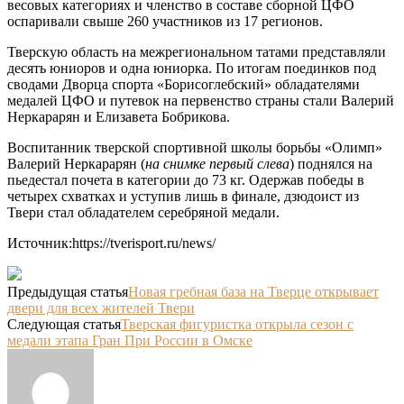
весовых категориях и членство в составе сборной ЦФО
оспаривали свыше 260 участников из 17 регионов.
Тверскую область на межрегиональном татами представляли
десять юниоров и одна юниорка. По итогам поединков под
сводами Дворца спорта «Борисоглебский» обладателями
медалей ЦФО и путевок на первенство страны стали Валерий
Неркарарян и Елизавета Бобрикова.
Воспитанник тверской спортивной школы борьбы «Олимп»
Валерий Неркарарян (
на снимке первый слева
) поднялся на
пьедестал почета в категории до 73 кг. Одержав победы в
четырех схватках и уступив лишь в финале, дзюдоист из
Твери стал обладателем серебряной медали.
Источник:https://tverisport.ru/news/
Предыдущая статья
Новая гребная база на Тверце открывает
двери для всех жителей Твери
Следующая статья
Тверская фигуристка открыла сезон с
медали этапа Гран При России в Омске