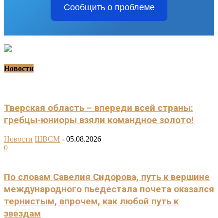
Сообщить о проблеме
Новости
Тверская область – впереди всей страны:
гребцы-юниоры взяли командное золото!
Новости
ШВСМ
-
05.08.2026
0
По словам Савелия Сидорова, путь к вершине
международного пьедестала почета оказался
тернистым, впрочем, как любой путь к
звездам