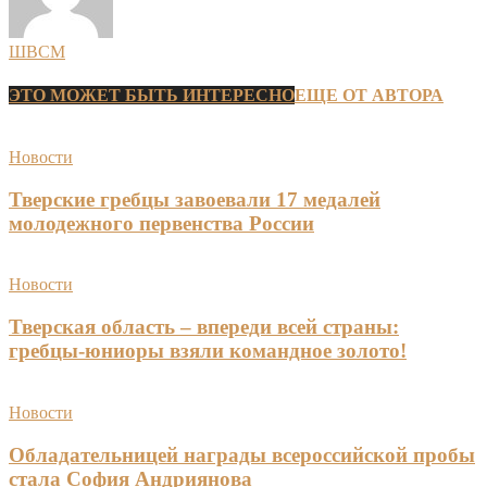
ШВСМ
ЭТО МОЖЕТ БЫТЬ ИНТЕРЕСНО
ЕЩЕ ОТ АВТОРА
Новости
Тверские гребцы завоевали 17 медалей
молодежного первенства России
Новости
Тверская область – впереди всей страны:
гребцы-юниоры взяли командное золото!
Новости
Обладательницей награды всероссийской пробы
стала София Андриянова