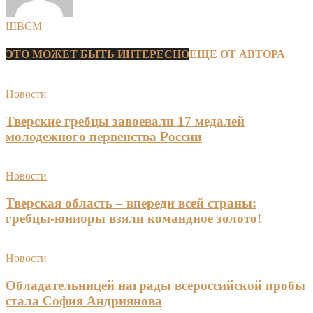
ШВСМ
ЭТО МОЖЕТ БЫТЬ ИНТЕРЕСНО
ЕЩЕ ОТ АВТОРА
Новости
Тверские гребцы завоевали 17 медалей
молодежного первенства России
Новости
Тверская область – впереди всей страны:
гребцы-юниоры взяли командное золото!
Новости
Обладательницей награды всероссийской пробы
стала София Андриянова