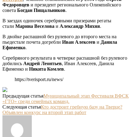
Федоровцев
и президент регионального Олимпийского
совета
Богдан Пищальников
.
В заездах одиночек серебряными призерами регаты
стали
Марина Веселова
и
Александр Михня
.
В двойке распашной без рулевого до второго места на
пьедестале почета догребли
Иван Алексеев
и
Данила
Ефименко
.
Серебряного результата в четверке распашной без рулевого
добились
Андрей Леонтьев
, Иван Алексеев, Данила
Ефименко и
Никита Комлев
.
https://tverisport.ru/news/
Предыдущая статья
Муниципальный этап Фестиваля ВФСК
«ГТО» среди семейных команд.
Следующая статья
Кто достроит гребную базу на Тверце?
Объявлен конкурс на второй этап работ