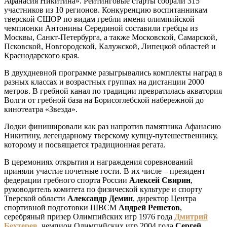
Афанасия Никитина». Рейтинговые старты собрали 315
участников из 10 регионов. Конкуренцию воспитанникам
тверской СШОР по видам гребли имени олимпийской
чемпионки Антонины Серединой составили гребцы из
Москвы, Санкт-Петербурга, а также Московской, Самарской,
Псковской, Новгородской, Калужской, Липецкой областей и
Краснодарского края.
В двухдневной программе разыгрывались комплекты наград в
разных классах и возрастных группах на дистанции 2000
метров. В гребной канал по традиции превратилась акватория
Волги от гребной база на Борисоглебской набережной до
кинотеатра «Звезда».
Лодки финишировали как раз напротив памятника Афанасию
Никитину, легендарному тверскому купцу-путешественнику,
которому и посвящается традиционная регата.
В церемониях открытия и награждения соревнований
приняли участие почетные гости. В их числе – президент
федерации гребного спорта России
Алексей Свирин
,
руководитель комитета по физической культуре и спорту
Тверской области
Александр Демин
, директор Центра
спортивной подготовки ШВСМ
Андрей Решетов
,
серебряный призер Олимпийских игр 1976 года
Дмитрий
Бехтерев
, чемпион Олимпийских игр 2004 года
Сергей