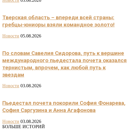
Новости
03.08.2026
Тверская область – впереди всей страны:
гребцы-юниоры взяли командное золото!
Новости
05.08.2026
По словам Савелия Сидорова, путь к вершине
международного пьедестала почета оказался
тернистым, впрочем, как любой путь к
звездам
Новости
03.08.2026
Пьедестал почета покорили София Фонарева,
София Саргузина и Анна Агафонова
Новости
03.08.2026
БОЛЬШЕ ИСТОРИЙ