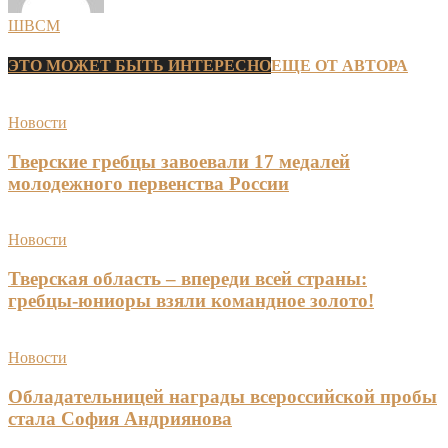
ШВСМ
ЭТО МОЖЕТ БЫТЬ ИНТЕРЕСНО
ЕЩЕ ОТ АВТОРА
Новости
Тверские гребцы завоевали 17 медалей
молодежного первенства России
Новости
Тверская область – впереди всей страны:
гребцы-юниоры взяли командное золото!
Новости
Обладательницей награды всероссийской пробы
стала София Андриянова