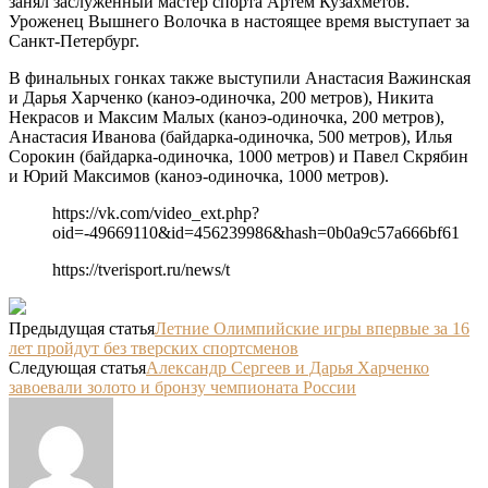
занял заслуженный мастер спорта Артем Кузахметов.
Уроженец Вышнего Волочка в настоящее время выступает за
Санкт-Петербург.
В финальных гонках также выступили Анастасия Важинская
и Дарья Харченко (каноэ-одиночка, 200 метров), Никита
Некрасов и Максим Малых (каноэ-одиночка, 200 метров),
Анастасия Иванова (байдарка-одиночка, 500 метров), Илья
Сорокин (байдарка-одиночка, 1000 метров) и Павел Скрябин
и Юрий Максимов (каноэ-одиночка, 1000 метров).
https://vk.com/video_ext.php?
oid=-49669110&id=456239986&hash=0b0a9c57a666bf61
https://tverisport.ru/news/t
Предыдущая статья
Летние Олимпийские игры впервые за 16
лет пройдут без тверских спортсменов
Следующая статья
Александр Сергеев и Дарья Харченко
завоевали золото и бронзу чемпионата России