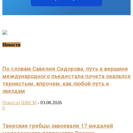
Новости
По словам Савелия Сидорова, путь к вершине
международного пьедестала почета оказался
тернистым, впрочем, как любой путь к
звездам
Новости
ШВСМ
-
03.08.2026
0
Тверские гребцы завоевали 17 медалей