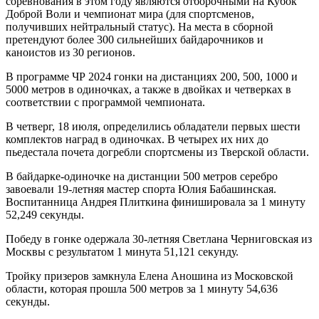
соревнования в этом году являются отборочными на Кубок
Доброй Воли и чемпионат мира (для спортсменов,
получивших нейтральный статус). На места в сборной
претендуют более 300 сильнейших байдарочников и
каноистов из 30 регионов.
В программе ЧР 2024 гонки на дистанциях 200, 500, 1000 и
5000 метров в одиночках, а также в двойках и четверках в
соответствии с программой чемпионата.
В четверг, 18 июля, определились обладатели первых шести
комплектов наград в одиночках. В четырех их них до
пьедестала почета догребли спортсмены из Тверской области.
В байдарке-одиночке на дистанции 500 метров серебро
завоевали 19-летняя мастер спорта Юлия Бабашинская.
Воспитанница Андрея Плиткина финишировала за 1 минуту
52,249 секунды.
Победу в гонке одержала 30-летняя Светлана Черниговская из
Москвы с результатом 1 минута 51,121 секунду.
Тройку призеров замкнула Елена Аношина из Московской
области, которая прошла 500 метров за 1 минуту 54,636
секунды.