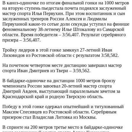
В каноэ-одиночке по итогам финальной гонки на 1000 метров
на вторую ступень пьедестала почета поднялся заслуженный
мастер спорта Илья Первухин. При этом воспитанник и сын
заслуженных тренеров России Алексея и Людмилы
Первухиной какие-то сотые доли секунды уступил на финише
феноменальному 38-летнему Илье Штокалову из Самарской
области. Время победителя – 3:56,407. Результат серебряного
призера – 3:56,407.
Тройку лидеров в этой гонке замкнул 27-летний Иван
Лиховидов из Ростовской области с результатом 3:58,582.
На почетном четвертом месте дистанцию завершил мастер
спорта Иван Дмитриев из Твери – 3:59,562.
В байдарке-одиночке на дистанции 1000 метров бронзу
чемпионата России завоевал 20-летний мастер спорта
Дмитрий Авдеев, выступающий параллельным зачетом за
Краснодарский край и родную Тверскую область.
Победу в этой гонке одержал опытнейший и титулованный
Максим Спесивцев из Ростовской области. Серебряным
призером стал Владислав Литовка из Москвы.
В спринте на 200 метров третье место в байдарке-одиночке