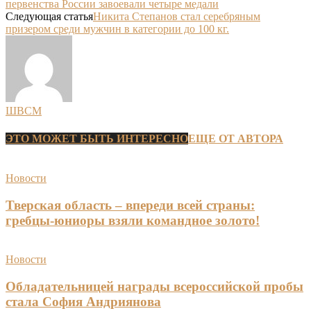
первенства России завоевали четыре медали
Следующая статья
Никита Степанов стал серебряным
призером среди мужчин в категории до 100 кг.
ШВСМ
ЭТО МОЖЕТ БЫТЬ ИНТЕРЕСНО
ЕЩЕ ОТ АВТОРА
Новости
Тверская область – впереди всей страны:
гребцы-юниоры взяли командное золото!
Новости
Обладательницей награды всероссийской пробы
стала София Андриянова