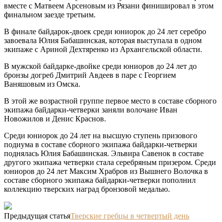
вместе с Матвеем Арсеновым из Рязани финишировал в этом
финальном заезде третьим.
В финале байдарок-двоек среди юниорок до 24 лет серебро
завоевала Юлия Бабашинская, которая выступала в одном
экипаже с Ариной Дехтяренко из Архангельской области.
В мужской байдарке-двойке среди юниоров до 24 лет до
бронзы догреб Дмитрий Авдеев в паре с Георгием
Ваняшовым из Омска.
В этой же возрастной группе первое место в составе сборного
экипажа байдарки-четверки заняли волочане Иван
Новожилов и Денис Краснов.
Среди юниорок до 24 лет на высшую ступень призового
подиума в составе сборного экипажа байдарки-четверки
поднялась Юлия Бабашинская. Эльвира Савенок в составе
другого экипажа четверки стала серебряным призером. Среди
юниоров до 24 лет Максим Храбров из Вышнего Волочка в
составе сборного экипажа байдарки-четверки пополнил
коллекцию тверских наград бронзовой медалью.
Предыдущая статья
Тверские гребцы в четвертый день