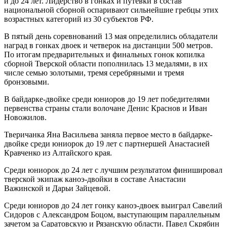
и до 24 лет. Лидерство в гонках и путевки в состав
национальной сборной оспаривают сильнейшие гребцы этих
возрастных категорий из 30 субъектов РФ.
В пятый день соревнований 13 мая определились обладатели
наград в гонках двоек и четверок на дистанции 500 метров.
По итогам предварительных и финальных гонок копилка
сборной Тверской области пополнилась 13 медалями, в их
числе семью золотыми, тремя серебряными и тремя
бронзовыми.
В байдарке-двойке среди юниоров до 19 лет победителями
первенства страны стали волочане Денис Краснов и Иван
Новожилов.
Тверичанка Яна Васильева заняла первое место в байдарке-
двойке среди юниорок до 19 лет с партнершей Анастасией
Кравченко из Алтайского края.
Среди юниорок до 24 лет с лучшим результатом финишировал
тверской экипаж каноэ-двойки в составе Анастасии
Важинской и Дарьи Зайцевой.
Среди юниоров до 24 лет гонку каноэ-двоек выиграл Савелий
Сидоров с Александром Боцом, выступающим параллельным
зачетом за Саратовскую и Рязанскую области. Павел Скрябин