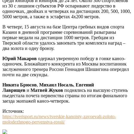
среди юниоров и юниорок до 24 лет. Около 300 спортсменов
из 30 с лишним субъектов РФ оспаривают лидерство в
одиночках, двойках и четверках на дистанциях 200, 500, 1000,
5000 метров, а также в эстафетах 4х200 метров.
В четверг, 15 августа на базе Центра гребных видов спорта
Казани в дневной программе соревнований разыграны
первые медали на дистанции 1000 метров. Гребцам из
Тверской области удалось завоевать три комплекта наград –
два золота и одну бронзу.
Юрий Макаров
одержал уверенную победу в гонке каноэ-
одиночек. Ближайшего конкурента из Москвы воспитанник
заслуженного тренера России Геннадия Шишигина опередил
почти на две секунды.
Никита Брюсов
,
Михаил Носаль
,
Евгений
Лаврищев
и
Матвей Жуков
поднялись на высшую ступень
пьедестала почета первенства страны по итогам финального
заезда экипажей каноэ-четверок.
Источник:
https://tverisport.ru/news/tverskie-kanoisty-zavoevali-zoloto-
molodezhnogo-pervenstva-rossii/