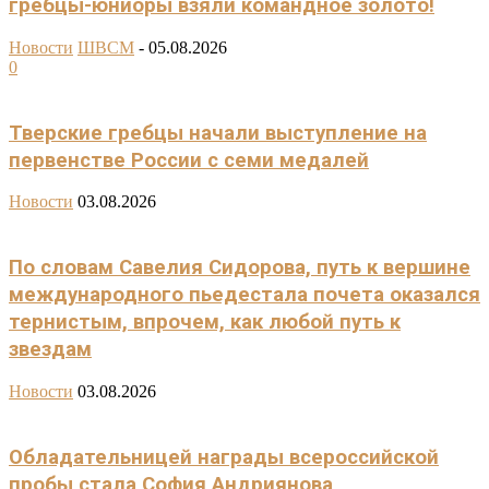
гребцы-юниоры взяли командное золото!
Новости
ШВСМ
-
05.08.2026
0
Тверские гребцы начали выступление на
первенстве России с семи медалей
Новости
03.08.2026
По словам Савелия Сидорова, путь к вершине
международного пьедестала почета оказался
тернистым, впрочем, как любой путь к
звездам
Новости
03.08.2026
Обладательницей награды всероссийской
пробы стала София Андриянова