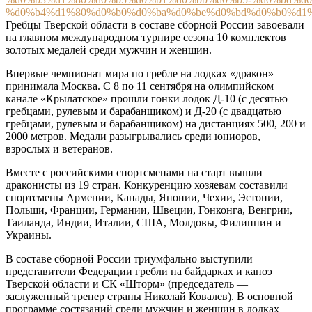
Гребцы Тверской области в составе сборной России завоевали
на главном международном турнире сезона 10 комплектов
золотых медалей среди мужчин и женщин.
Впервые чемпионат мира по гребле на лодках «дракон»
принимала Москва. С 8 по 11 сентября на олимпийском
канале «Крылатское» прошли гонки лодок Д-10 (с десятью
гребцами, рулевым и барабанщиком) и Д-20 (с двадцатью
гребцами, рулевым и барабанщиком) на дистанциях 500, 200 и
2000 метров. Медали разыгрывались среди юниоров,
взрослых и ветеранов.
Вместе с российскими спортсменами на старт вышли
драконисты из 19 стран. Конкуренцию хозяевам составили
спортсмены Армении, Канады, Японии, Чехии, Эстонии,
Польши, Франции, Германии, Швеции, Гонконга, Венгрии,
Таиланда, Индии, Италии, США, Молдовы, Филиппин и
Украины.
В составе сборной России триумфально выступили
представители Федерации гребли на байдарках и каноэ
Тверской области и СК «Шторм» (председатель —
заслуженный тренер страны Николай Ковалев). В основной
программе состязаний среди мужчин и женщин в лодках