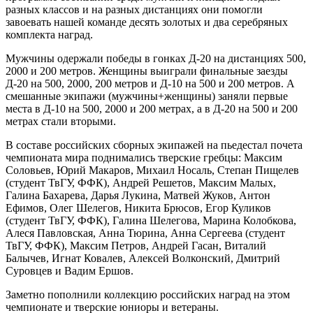
разных классов и на разных дистанциях они помогли
завоевать нашей команде десять золотых и два серебряных
комплекта наград.
Мужчины одержали победы в гонках Д-20 на дистанциях 500,
2000 и 200 метров. Женщины выиграли финальные заезды
Д-20 на 500, 2000, 200 метров и Д-10 на 500 и 200 метров. А
смешанные экипажи (мужчины+женщины) заняли первые
места в Д-10 на 500, 2000 и 200 метрах, а в Д-20 на 500 и 200
метрах стали вторыми.
В составе российских сборных экипажей на пьедестал почета
чемпионата мира поднимались тверские гребцы: Максим
Соловьев, Юрий Макаров, Михаил Носаль, Степан Пищелев
(студент ТвГУ, ФФК), Андрей Решетов, Максим Малых,
Галина Бахарева, Дарья Лукина, Матвей Жуков, Антон
Ефимов, Олег Шелегов, Никита Брюсов, Егор Куликов
(студент ТвГУ, ФФК), Галина Шелегова, Марина Колобкова,
Алеся Павловская, Анна Тюрина, Анна Сергеева (студент
ТвГУ, ФФК), Максим Петров, Андрей Гасан, Виталий
Балычев, Игнат Ковалев, Алексей Волконский, Дмитрий
Суровцев и Вадим Ершов.
Заметно пополнили коллекцию российских наград на этом
чемпионате и тверские юниоры и ветераны.