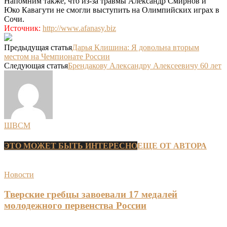
Напомним также, что из-за травмы Александр Смирнов и
Юко Кавагути не смогли выступить на Олимпийских играх в
Сочи.
Источник:
http://www.afanasy.biz
Предыдущая статья
Дарья Клишина: Я довольна вторым
местом на Чемпионате России
Следующая статья
Брендакову Александру Алексеевичу 60 лет
ШВСМ
ЭТО МОЖЕТ БЫТЬ ИНТЕРЕСНО
ЕЩЕ ОТ АВТОРА
Новости
Тверские гребцы завоевали 17 медалей
молодежного первенства России