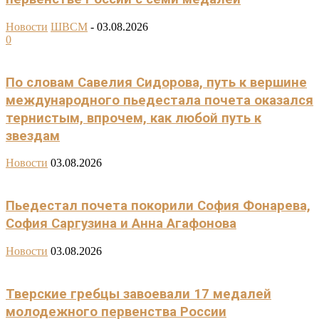
Новости
ШВСМ
-
03.08.2026
0
По словам Савелия Сидорова, путь к вершине
международного пьедестала почета оказался
тернистым, впрочем, как любой путь к
звездам
Новости
03.08.2026
Пьедестал почета покорили София Фонарева,
София Саргузина и Анна Агафонова
Новости
03.08.2026
Тверские гребцы завоевали 17 медалей
молодежного первенства России