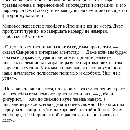
травмы колена и перенесенной впоследствии операции, и его
партнерша Юко Кавагути не выступят на чемпионате мира по
фигурному катанию.
Мировое первенство пройдет в Японии в конце марта. Дуэт
пропустит турнир, но завершать карьеру не намерен,
сообщает «Р-Спорт».
«Я думаю, чемпионат мира в этом году мы пропустим, —
сказал Смирнов в интервью агентству. — Даже если мы будем
совсем в форме, федерация не может принять решение
послать на чемпионат мира ни разу не стартовавших в этом
году спортсменов. Хоть мы и опытные, и с регалиями, но я
наше начальство полностью понимаю и одобряю. Увы, я не
успел».
«Нога восстанавливается, но скорость восстановления и рост
мышечной массы немного приостановились, — добавил
фигурист. — Как по снежной куче лезешь наверх, а
последний рывок всегда сделать очень сложно. Но мы хотим
вернуться в спорт и уйти на хорошей, достойной ноте. Хотя
это спорт, и 100-процентной гарантии, конечно, никто не
даст».