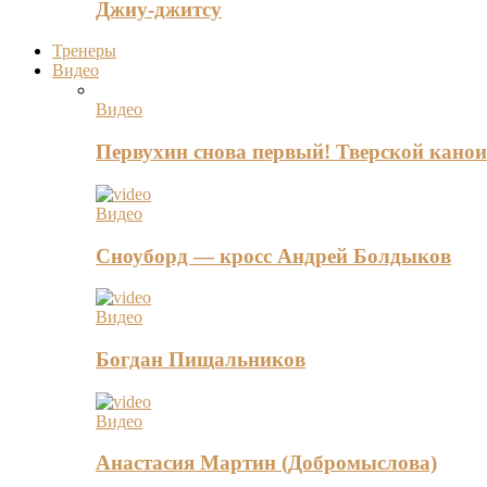
Джиу-джитсу
Тренеры
Видео
Видео
Первухин снова первый! Тверской канои
Видео
Сноуборд — кросс Андрей Болдыков
Видео
Богдан Пищальников
Видео
Анастасия Мартин (Добромыслова)