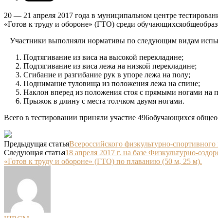
20 — 21 апреля 2017 года в муниципальном центре тестирован
«Готов к труду и обороне» (ГТО) среди обучающихсяобщеобразов
Участники выполняли нормативы по следующим видам испы
Подтягивание из виса на высокой перекладине;
Подтягивание из виса лежа на низкой перекладине;
Сгибание и разгибание рук в упоре лежа на полу;
Поднимание туловища из положения лежа на спине;
Наклон вперед из положения стоя с прямыми ногами на п
Прыжок в длину с места толчком двумя ногами.
Всего в тестировании приняли участие 496обучающихся общео
Предыдущая статья
Всероссийского физкультурно-спортивного 
Следующая статья
18 апреля 2017 г. на базе Физкультурно-озд
«Готов к труду и обороне» (ГТО) по плаванию (50 м, 25 м).