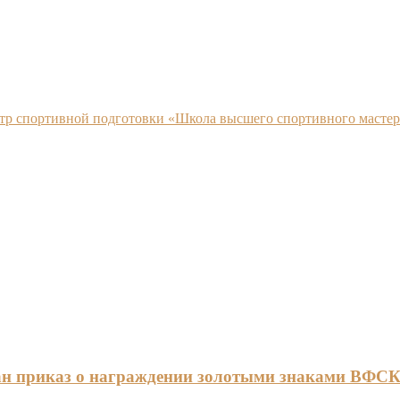
нтр спортивной подготовки «Школа высшего спортивного мастер
ан приказ о награждении золотыми знаками ВФС