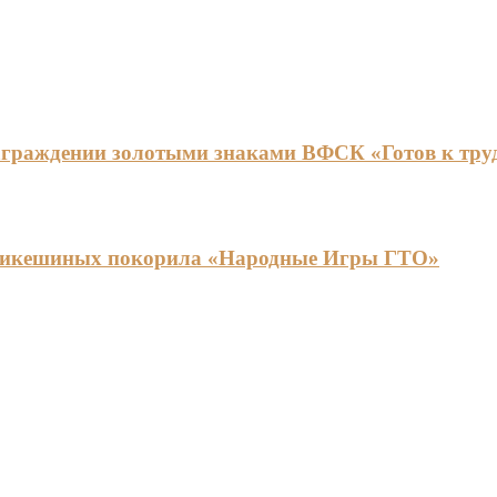
граждении золотыми знаками ВФСК «Готов к труду
ья Никешиных покорила «Народные Игры ГТО»