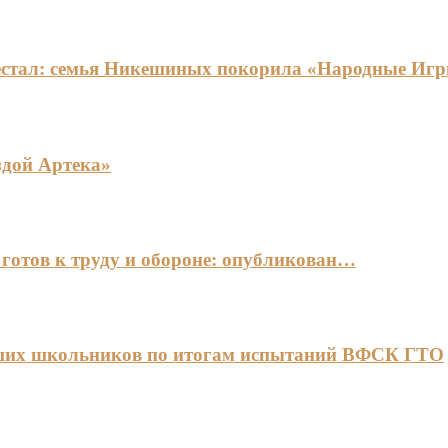
едестал: семья Никешиных покорила «Народные И
здой Артека»
готов к труду и обороне: опубликован…
чших школьников по итогам испытаний ВФСК ГТО