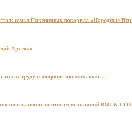
едестал: семья Никешиных покорила «Народные И
здой Артека»
готов к труду и обороне: опубликован…
чших школьников по итогам испытаний ВФСК ГТО