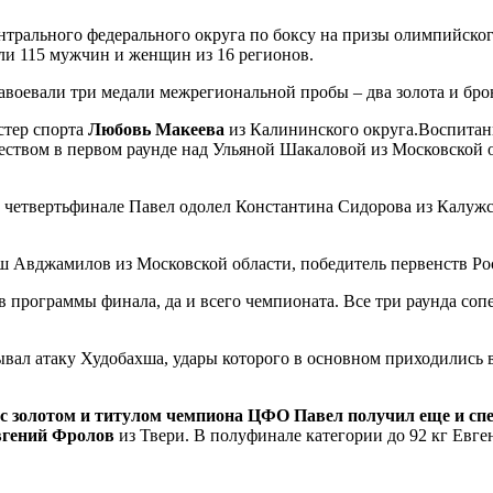
трального федерального округа по боксу на призы олимпийског
ли 115 мужчин и женщин из 16 регионов.
авоевали три медали межрегиональной пробы – два золота и брон
стер спорта
Любовь Макеева
из Калининского округа.Воспитан
еством в первом раунде над Ульяной Шакаловой из Московской 
 четвертьфинале Павел одолел Константина Сидорова из Калужс
ш Авджамилов из Московской области, победитель первенств Ро
программы финала, да и всего чемпионата. Все три раунда сопе
ывал атаку Худобахша, удары которого в основном приходились в
 с золотом и титулом чемпиона ЦФО Павел получил еще и сп
гений Фролов
из Твери. В полуфинале категории до 92 кг Ев