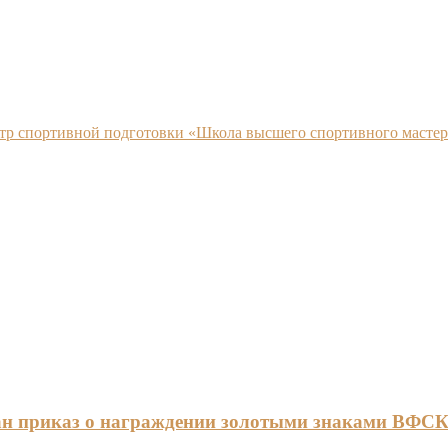
нтр спортивной подготовки «Школа высшего спортивного мастер
ан приказ о награждении золотыми знаками ВФС