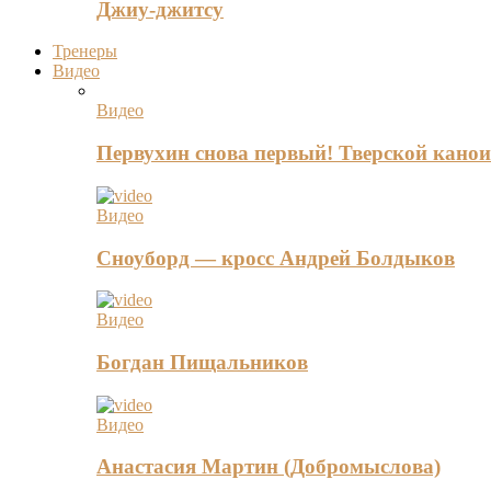
Джиу-джитсу
Тренеры
Видео
Видео
Первухин снова первый! Тверской канои
Видео
Сноуборд — кросс Андрей Болдыков
Видео
Богдан Пищальников
Видео
Анастасия Мартин (Добромыслова)