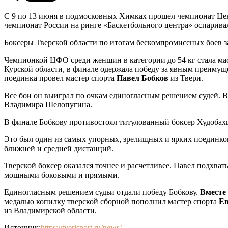
С 9 по 13 июня в подмосковных Химках прошел чемпионат Цен
чемпионат России на ринге «Баскетбольного центра» оспарива
Боксеры Тверской области по итогам бескомпромиссных боев з
Чемпионкой ЦФО среди женщин в категории до 54 кг стала ма
Курской области, в финале одержала победу за явным преимущ
поединка провел мастер спорта
Павел Бобков
из Твери.
Все бои он выиграл по очкам единогласным решением судей. В
Владимира Шелопугина.
В финале Бобкову противостоял титулованный боксер Худобах
Это был один из самых упорных, зрелищных и ярких поединков 
ближней и средней дистанций.
Тверской боксер оказался точнее и расчетливее. Павел подхват
мощными боковыми и прямыми.
Единогласным решением судьи отдали победу Бобкову.
Вместе
медалью копилку тверской сборной пополнил мастер спорта
Ев
из Владимирской области.
Источник;
https://tverisport.ru/news/