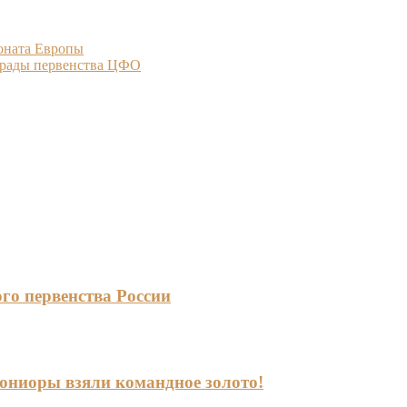
оната Европы
аграды первенства ЦФО
го первенства России
-юниоры взяли командное золото!