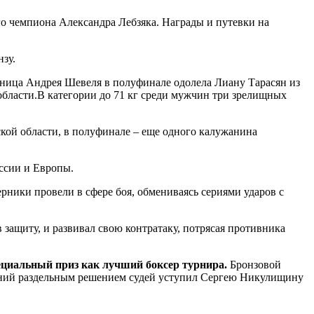
о чемпиона Александра Лебзяка. Награды и путевки на
зу.
ница Андрея Шевеля в полуфинале одолела Лиану Тарасян из
области.В категории до 71 кг среди мужчин три зрелищных
кой области, в полуфинале – еще одного калужанина
ссии и Европы.
рники провели в сфере боя, обмениваясь сериями ударов с
 защиту, и развивал свою контратаку, потрясая противника
ециальный приз как лучший боксер турнира.
Бронзовой
гений раздельным решением судей уступил Сергею Никулищину