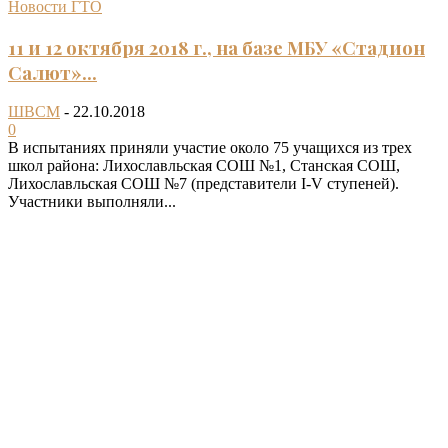
Новости ГТО
11 и 12 октября 2018 г., на базе МБУ «Стадион
Салют»...
ШВСМ
-
22.10.2018
0
В испытаниях приняли участие около 75 учащихся из трех
школ района: Лихославльская СОШ №1, Станская СОШ,
Лихославльская СОШ №7 (представители I-V ступеней).
Участники выполняли...