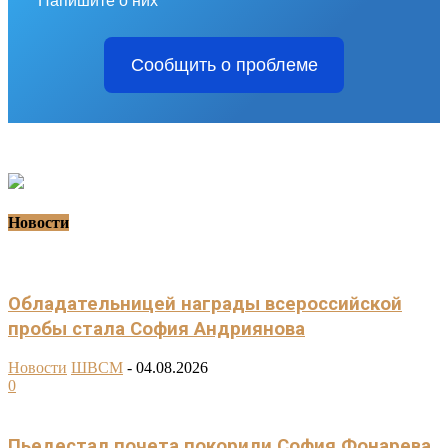
Напишите о них
Сообщить о проблеме
Новости
Обладательницей награды всероссийской
пробы стала София Андриянова
Новости
ШВСМ
-
04.08.2026
0
Пьедестал почета покорили София Фонарева,