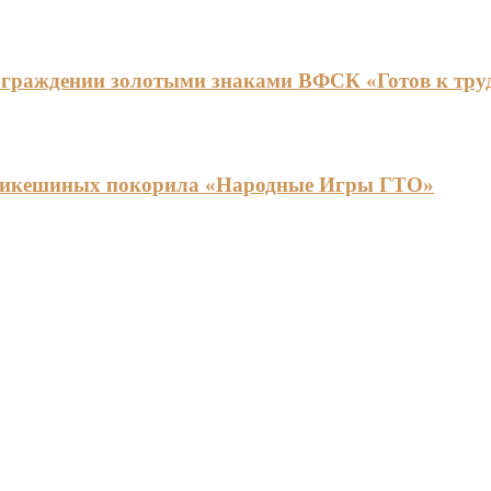
граждении золотыми знаками ВФСК «Готов к труду
ья Никешиных покорила «Народные Игры ГТО»