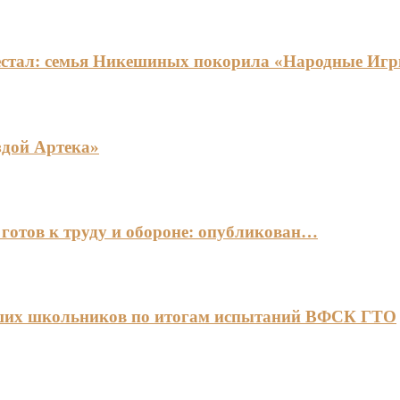
едестал: семья Никешиных покорила «Народные И
здой Артека»
готов к труду и обороне: опубликован…
чших школьников по итогам испытаний ВФСК ГТО