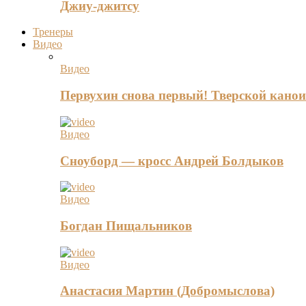
Джиу-джитсу
Тренеры
Видео
Видео
Первухин снова первый! Тверской канои
Видео
Сноуборд — кросс Андрей Болдыков
Видео
Богдан Пищальников
Видео
Анастасия Мартин (Добромыслова)