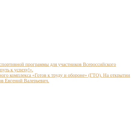
ах спортивной программы для участников Всероссийского
уть к успеху!».
го комплекса «Готов к труду и обороне» (ГТО). На открытии
ов Евгений Валерьевич.