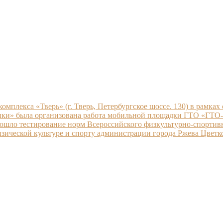
комплекса «Тверь» (г. Тверь, Петербургское шоссе. 130) в рамк
ики» была организована работа мобильной площадки ГТО «ГТО-п
шло тестирование норм Всероссийского физкультурно-спортивно
зической культуре и спорту администрации города Ржева Цветк