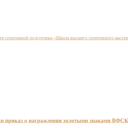
нтр спортивной подготовки «Школа высшего спортивного мастер
ан приказ о награждении золотыми знаками ВФС