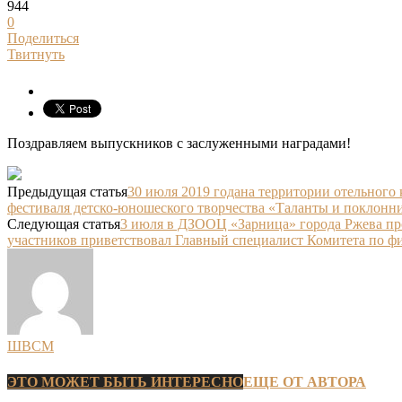
944
0
Поделиться
Твитнуть
Поздравляем выпускников с заслуженными наградами!
Предыдущая статья
30 июля 2019 годана территории отельного 
фестиваля детско-юношеского творчества «Таланты и поклонн
Следующая статья
3 июля в ДЗООЦ «Зарница» города Ржева про
участников приветствовал Главный специалист Комитета по фи
ШВСМ
ЭТО МОЖЕТ БЫТЬ ИНТЕРЕСНО
ЕЩЕ ОТ АВТОРА