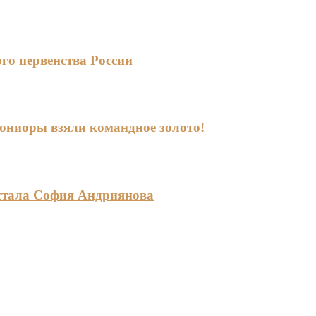
го первенства России
-юниоры взяли командное золото!
стала София Андриянова