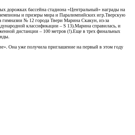
овых дорожках бассейна стадиона «Центральный» награды на
и чемпионы и призеры мира и Паралимпийских игр.Тверскую
а гимназии № 12 города Твери Марина Скакун, из-за
ждународной классификации – S 13).Марина справилась, и
яженной дистанции – 100 метров (!).Еще в трех финальных
унды.
е». Она уже получила приглашение на первый в этом году