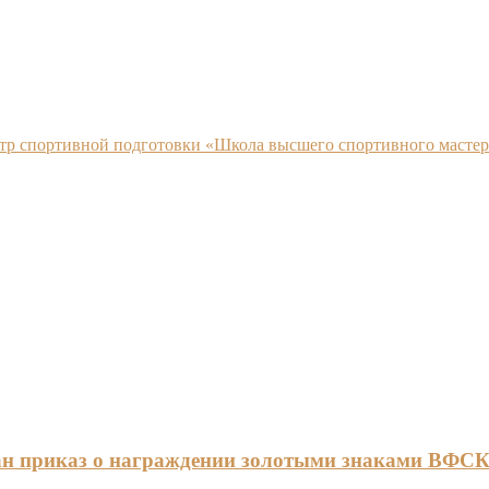
нтр спортивной подготовки «Школа высшего спортивного мастер
ан приказ о награждении золотыми знаками ВФС