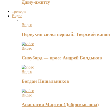
Джиу-джитсу
Тренеры
Видео
Видео
Первухин снова первый! Тверской канои
Видео
Сноуборд — кросс Андрей Болдыков
Видео
Богдан Пищальников
Видео
Анастасия Мартин (Добромыслова)