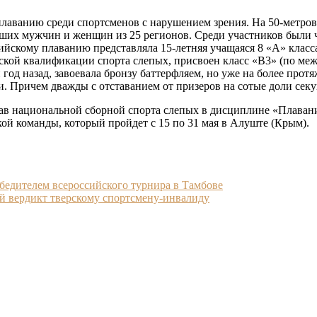
 плаванию среди спортсменов с нарушением зрения. На 50-метр
ейших мужчин и женщин из 25 регионов. Среди участников был
йскому плаванию представляла 15-летняя учащаяся 8 «А» класс
ской квалификации спорта слепых, присвоен класс «В3» (по ме
год назад, завоевала бронзу баттерфляем, но уже на более прот
. Причем дважды с отставанием от призеров на сотые доли сек
ав национальной сборной спорта слепых в дисциплине «Плавани
й команды, который пройдет с 15 по 31 мая в Алуште (Крым).
бедителем всероссийского турнира в Тамбове
й вердикт тверскому спортсмену-инвалиду