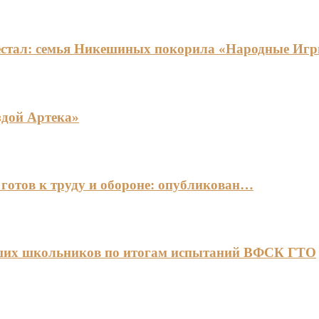
едестал: семья Никешиных покорила «Народные И
здой Артека»
готов к труду и обороне: опубликован…
чших школьников по итогам испытаний ВФСК ГТО