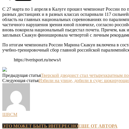
С 27 марта по 1 апреля в Калуге прошел чемпионат России по
разных дистанциях и в разных классах оспаривали 117 сильн
область на главных национальных соревнованиях по паралимпи
частичного нарушения зрения юной пловчихе, согласно россий
вновь покорила национальный пьедестал почета. Причем, как и 
заплывах Скакун финишировала четвертой с личным рекордами
По итогам чемпионата России Марина Скакун включена в сост
учебно-тренировочный сбор главной российской паралимпийско
https://tverisport.ru/news/t
Предыдущая статья
Тверской дзюдоист стал четырехкратным по
Следующая статья
Избили на улице, добили в суде: шокирующи
ШВСМ
ЭТО МОЖЕТ БЫТЬ ИНТЕРЕСНО
ЕЩЕ ОТ АВТОРА