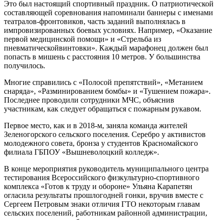
Это был настоящий спортивный праздник. О патриотической
составляющей соревнования напоминали баннеры с именами
театралов-фронтовиков, часть заданий выполнялась в
импровизированных боевых условиях. Например, «Оказание
первой медицинской помощи» и «Стрельба из
пневматическойвинтовки». Каждый марафонец должен был
попасть в мишень с расстояния 10 метров. У большинства
получилось.
Многие справились с «Полосой препятствий», «Метанием
снаряда», «Разминированием бомбы» и «Тушением пожара».
Последнее проводили сотрудники МЧС, объяснив
участникам, как следует обращаться с пожарным рукавом.
Первое место, как и в 2018-м, заняла команда жителей
Зеленогорского сельского поселения. Серебро у активистов
молодежного совета, бронза у студентов Красномайского
филиала ГБПОУ «Вышневолоцкий колледж».
В конце мероприятия руководитель муниципального центра
тестирования Всероссийского физкультурно-спортивного
комплекса «Готов к труду и обороне» Ульяна Карапетян
огласила результаты прошлогодней гонки, вручив вместе с
Сергеем Петровым знаки отличия ГТО некоторым главам
сельских поселений, работникам районной администрации,