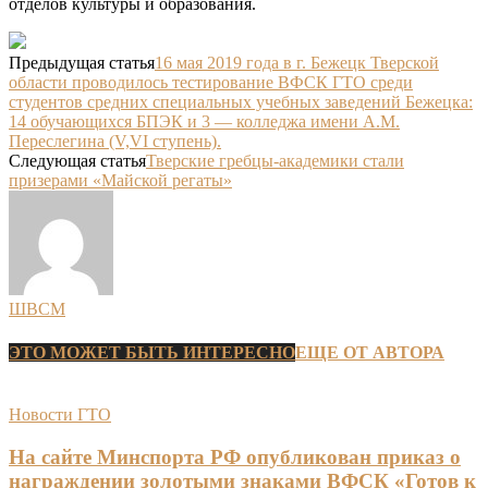
отделов культуры и образования.
Предыдущая статья
16 мая 2019 года в г. Бежецк Тверской
области проводилось тестирование ВФСК ГТО среди
студентов средних специальных учебных заведений Бежецка:
14 обучающихся БПЭК и 3 — колледжа имени А.М.
Переслегина (V,VI ступень).
Следующая статья
Тверские гребцы-академики стали
призерами «Майской регаты»
ШВСМ
ЭТО МОЖЕТ БЫТЬ ИНТЕРЕСНО
ЕЩЕ ОТ АВТОРА
Новости ГТО
На сайте Минспорта РФ опубликован приказ о
награждении золотыми знаками ВФСК «Готов к