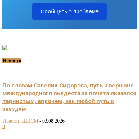
Сообщить о проблеме
Новости
По словам Савелия Сидорова, путь к вершине
международного пьедестала почета оказался
тернистым, впрочем, как любой путь к
звездам
Новости
ШВСМ
-
03.08.2026
0