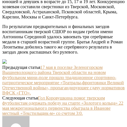
юношей и девушек в возрасте до 15, 17 и 19 лет. Конкуренцию
хозяевам составили сверстники из Тверской, Московской,
Свердловской, Астраханской, Псковской областей, Крыма,
Карелии, Москвы и Санкт-Петербурга.
По результатам предварительных и финальных заездов
воспитанникам тверской СШОР по видам гребли имени
Антонины Серединой удалось завоевать три серебряные
медали в старшей возрастной группе. Братья Андрей и Роман
Леонтьевы добились такого же серебряного результата в
заездах двоек распашных без рулевого.
Предыдущая статья
17 мая в поселке Зеленогорском
Вышневолоцкого района Тверской области на новом
футбольном мини-поле прошло традиционное спортивно-
патриотическое мероприятие «Театралы-фронтовики Великой
Отечественной войны», пропагандирующее сдачу нормативов
ВФСК «ГТО».
Следующая статья
Гол Коровушкина помог тверским
футболистам одержать победу на старте «Золотого кольца» 22
мая межрегионального первенства обыграла в Иванове
местный «Текстильщик-м» со счетом 3:0.